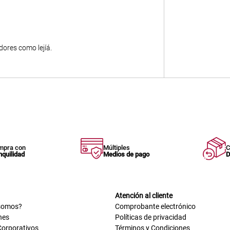
ores como lejíá.
mpra con
Múltiples
C
nquilidad
Medios de pago
D
Atención al cliente
somos?
Comprobante electrónico
nes
Políticas de privacidad
Corporativos
Términos y Condiciones