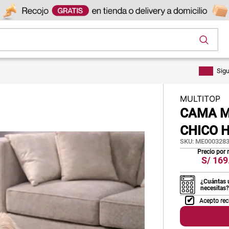
os
Sig
MULTITOP
CAMA M
CHICO H
SKU
:
ME0003283
Precio por
S/
169
¿Cuántas 
necesitas?
Acepto rec