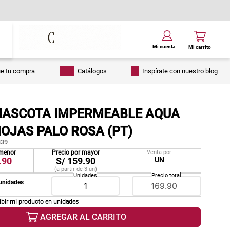
ue tu compra
Catálogos
Inspírate con nuestro blog
ASCOTA IMPERMEABLE AQUA
OJAS PALO ROSA (PT)
39
 menor
Precio por mayor
Venta por
.90
S/
159.90
UN
(a partir de
3
un
)
Unidades
Precio total
unidades
ibir mi producto en
unidades
AGREGAR AL CARRITO