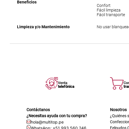
Beneficios
Confort
Fácil limpieza
Fácil transporte
Limpieza y/o Mantenimiento
No usar blanquead
Venta
Co
telefónica
tra
Contáctanos
Nosotros
¿Necesitas ayuda con tu compra?
¿Quiénes 
hola@multitop.pe
Confeccio
WhatsApp: +51 993 560 246
Felpudos 