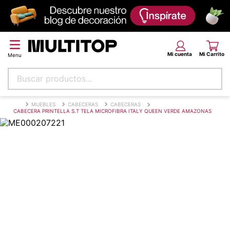
Buscar productos...
Términos más buscados
MUEBLES
CABECERAS
CABECERAS
CABECERA PRINTELLA S.T TELA MICROFIBRA ITALY QUEEN VERDE AMAZONAS
papel tapiz
alfombra
puff
espuma
tela
piso
lona