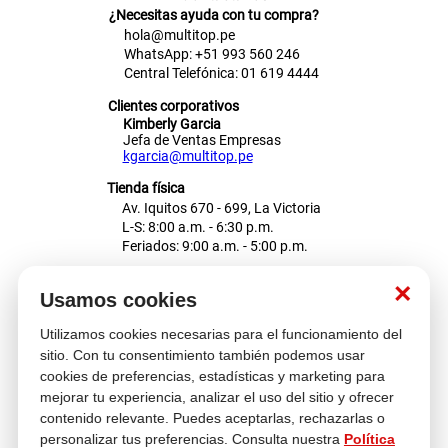
¿Necesitas ayuda con tu compra?
hola@multitop.pe
WhatsApp: +51 993 560 246
Central Telefónica: 01 619 4444
Clientes corporativos
Kimberly Garcia
Jefa de Ventas Empresas
kgarcia@multitop.pe
Tienda física
Av. Iquitos 670 - 699, La Victoria
L-S: 8:00 a.m. - 6:30 p.m.
Feriados: 9:00 a.m. - 5:00 p.m.
Nosotros
×
Usamos cookies
Utilizamos cookies necesarias para el funcionamiento del
Atención al cliente
sitio. Con tu consentimiento también podemos usar
cookies de preferencias, estadísticas y marketing para
mejorar tu experiencia, analizar el uso del sitio y ofrecer
contenido relevante. Puedes aceptarlas, rechazarlas o
Descubre más
personalizar tus preferencias. Consulta nuestra
Política