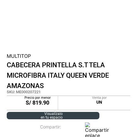
cojin
pisos
tapete
MULTITOP
CABECERA PRINTELLA S.T TELA
MICROFIBRA ITALY QUEEN VERDE
AMAZONAS
SKU
:
ME000207221
Precio por menor
Venta por
S/
819.90
UN
Visualízalo
en tu espacio