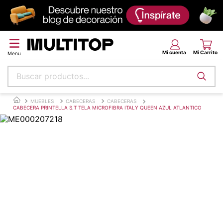
Buscar productos...
Términos más buscados
MUEBLES
CABECERAS
CABECERAS
CABECERA PRINTELLA S.T TELA MICROFIBRA ITALY QUEEN AZUL ATLANTICO
papel tapiz
alfombra
puff
piso
espuma
tela
lona