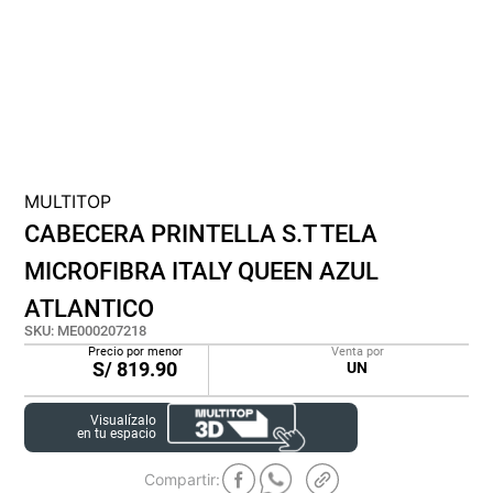
cojin
pisos
plastico
MULTITOP
CABECERA PRINTELLA S.T TELA
MICROFIBRA ITALY QUEEN AZUL
ATLANTICO
SKU
:
ME000207218
Precio por menor
Venta por
S/
819.90
UN
Visualízalo
en tu espacio