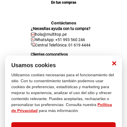
En tus compras
Contáctanos
¿Necesitas ayuda con tu compra?
hola@multitop.pe
WhatsApp: +51 993 560 246
Central Telefónica: 01 619 4444
Clientes corporativos
Kimberly Garcia
×
Jefa de Ventas Empresas
Usamos cookies
kgarcia@multitop.pe
Utilizamos cookies necesarias para el funcionamiento del
Tienda física
sitio. Con tu consentimiento también podemos usar
Av. Iquitos 670 - 699, La Victoria
cookies de preferencias, estadísticas y marketing para
L-S: 8:00 a.m. - 6:30 p.m.
mejorar tu experiencia, analizar el uso del sitio y ofrecer
Feriados: 9:00 a.m. - 5:00 p.m.
contenido relevante. Puedes aceptarlas, rechazarlas o
personalizar tus preferencias. Consulta nuestra
Política
Nosotros
de Privacidad
para más información.
Atención al cliente