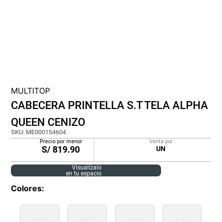
lona
pisos
plastico
MULTITOP
CABECERA PRINTELLA S.T TELA ALPHA
QUEEN CENIZO
SKU
:
ME000154604
Precio por menor
Venta por
S/
819.90
UN
Visualízalo
en tu espacio
Colores