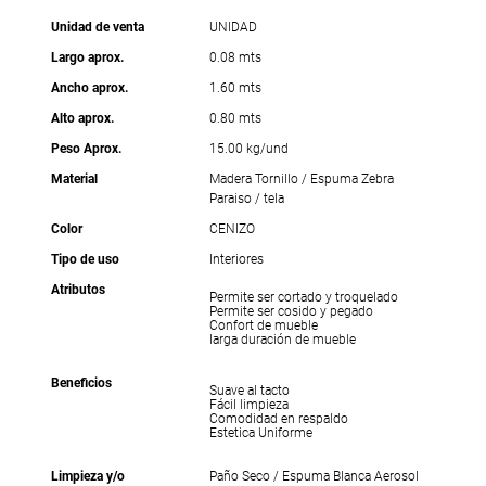
Unidad de venta
UNIDAD
Largo aprox.
0.08 mts
Ancho aprox.
1.60 mts
Alto aprox.
0.80 mts
Peso Aprox.
15.00 kg/und
Material
Madera Tornillo / Espuma Zebra
Paraiso / tela
Color
CENIZO
Tipo de uso
Interiores
Atributos
Permite ser cortado y troquelado
Permite ser cosido y pegado
Confort de mueble
larga duración de mueble
Beneficios
Suave al tacto
Fácil limpieza
Comodidad en respaldo
Estetica Uniforme
Limpieza y/o
Paño Seco / Espuma Blanca Aerosol