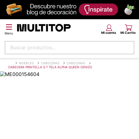
Buscar productos...
Términos más buscados
MUEBLES
CABECERAS
CABECERAS
CABECERA PRINTELLA S.T TELA ALPHA QUEEN CENIZO
papel tapiz
alfombra
puff
piso
espuma
tela
cojin