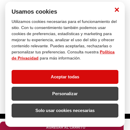
×
Usamos cookies
Venta
Múltiples
Cambios y
Utilizamos cookies necesarias para el funcionamiento del
telefónica
Medios de pago
Devoluciones
Compra con
sitio. Con tu consentimiento también podemos usar
tranquilidad
cookies de preferencias, estadísticas y marketing para
mejorar tu experiencia, analizar el uso del sitio y ofrecer
Asesoría
En tus compras
contenido relevante. Puedes aceptarlas, rechazarlas o
personalizar tus preferencias. Consulta nuestra
Política
de Privacidad
para más información.
Contáctanos
¿Necesitas ayuda con tu compra?
Aceptar todas
hola@multitop.pe
WhatsApp: +51 993 560 246
Central Telefónica: 01 619 4444
Personalizar
Clientes corporativos
Kimberly Garcia
Jefa de Ventas Empresas
Solo usar cookies necesarias
kgarcia@multitop.pe
¿Cuántas unidades necesitas?
Tienda física
Av. Iquitos 670 - 699, La Victoria
AGREGAR AL CARRITO