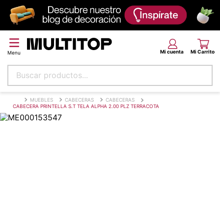
Buscar productos...
Términos más buscados
MUEBLES
CABECERAS
CABECERAS
CABECERA PRINTELLA S.T TELA ALPHA 2.00 PLZ TERRACOTA
papel tapiz
alfombra
puff
espuma
tela
piso
lona