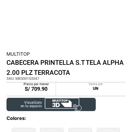
cojin
pisos
tapete
MULTITOP
CABECERA PRINTELLA S.T TELA ALPHA
2.00 PLZ TERRACOTA
SKU
:
ME000153547
Precio por menor
Venta por
S/
709.90
UN
Visualízalo
en tu espacio
Colores