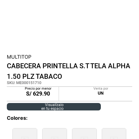
cojin
pisos
tapete
MULTITOP
CABECERA PRINTELLA S.T TELA ALPHA
1.50 PLZ TABACO
SKU
:
ME000151710
Precio por menor
Venta por
S/
629.90
UN
Visualízalo
en tu espacio
Colores