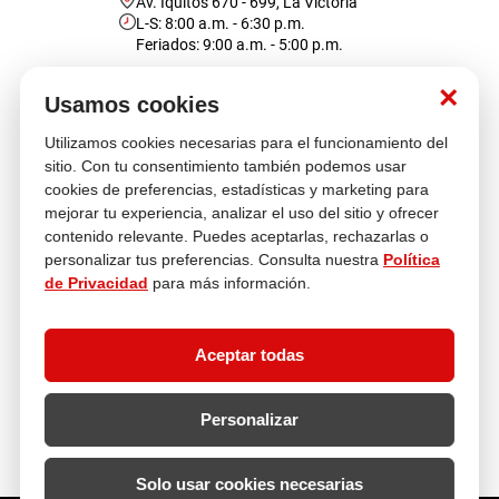
Av. Iquitos 670 - 699, La Victoria
L-S: 8:00 a.m. - 6:30 p.m.
Feriados: 9:00 a.m. - 5:00 p.m.
Nosotros
×
Usamos cookies
Utilizamos cookies necesarias para el funcionamiento del
Atención al cliente
sitio. Con tu consentimiento también podemos usar
cookies de preferencias, estadísticas y marketing para
mejorar tu experiencia, analizar el uso del sitio y ofrecer
contenido relevante. Puedes aceptarlas, rechazarlas o
Descubre más
personalizar tus preferencias. Consulta nuestra
Política
de Privacidad
para más información.
Aceptar todas
Personalizar
Solo usar cookies necesarias