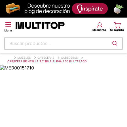
Buscar productos...
Términos más buscados
MUEBLES
CABECERAS
CABECERAS
CABECERA PRINTELLA S.T TELA ALPHA 1.50 PLZ TABACO
papel tapiz
alfombra
puff
espuma
piso
tela
lona