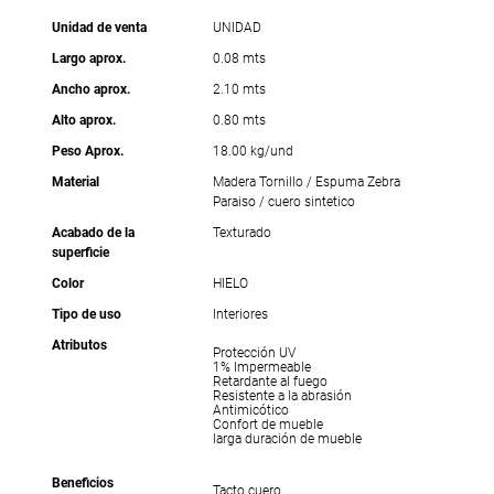
Unidad de venta
UNIDAD
Largo aprox.
0.08 mts
Ancho aprox.
2.10 mts
Alto aprox.
0.80 mts
Peso Aprox.
18.00 kg/und
Material
Madera Tornillo / Espuma Zebra
Paraiso / cuero sintetico
Acabado de la
Texturado
superficie
Color
HIELO
Tipo de uso
Interiores
Atributos
Protección UV
1% Impermeable
Retardante al fuego
Resistente a la abrasión
Antimicótico
Confort de mueble
larga duración de mueble
Beneficios
Tacto cuero