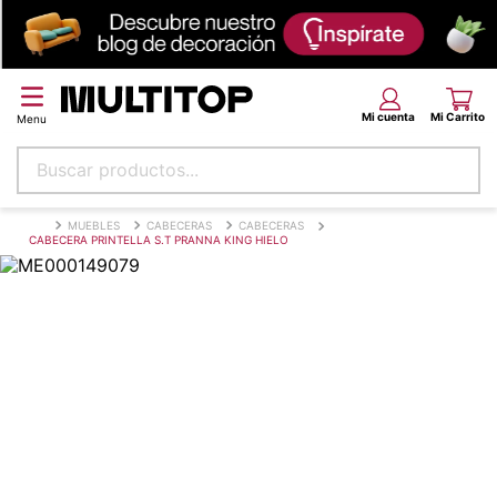
Buscar productos...
Términos más buscados
MUEBLES
CABECERAS
CABECERAS
CABECERA PRINTELLA S.T PRANNA KING HIELO
papel tapiz
alfombra
puff
piso
espuma
tela
lona