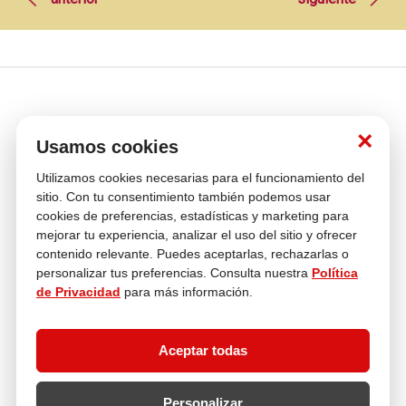
×
Usamos cookies
Utilizamos cookies necesarias para el funcionamiento del
Venta
Compra con
Múltiples
Cambios y
sitio. Con tu consentimiento también podemos usar
telefónica
tranquilidad
Medios de pago
Devoluciones
cookies de preferencias, estadísticas y marketing para
mejorar tu experiencia, analizar el uso del sitio y ofrecer
Asesoría
En tus compras
contenido relevante. Puedes aceptarlas, rechazarlas o
personalizar tus preferencias. Consulta nuestra
Política
de Privacidad
para más información.
Contáctanos
¿Necesitas ayuda con tu compra?
Aceptar todas
hola@multitop.pe
WhatsApp: +51 993 560 246
Central Telefónica: 01 619 4444
Personalizar