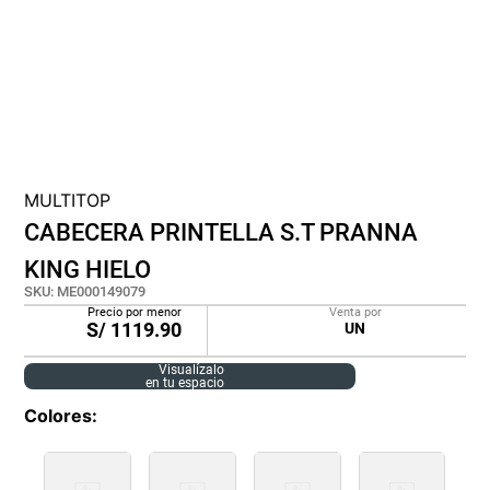
cojin
pisos
plastico
MULTITOP
CABECERA PRINTELLA S.T PRANNA
KING HIELO
SKU
:
ME000149079
Precio por menor
Venta por
S/
1119.90
UN
Visualízalo
en tu espacio
Colores