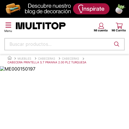
Buscar productos...
Términos más buscados
MUEBLES
CABECERAS
CABECERAS
CABECERA PRINTELLA S.T PRANNA 2.00 PLZ TURQUESA
papel tapiz
alfombra
puff
espuma
piso
tela
lona