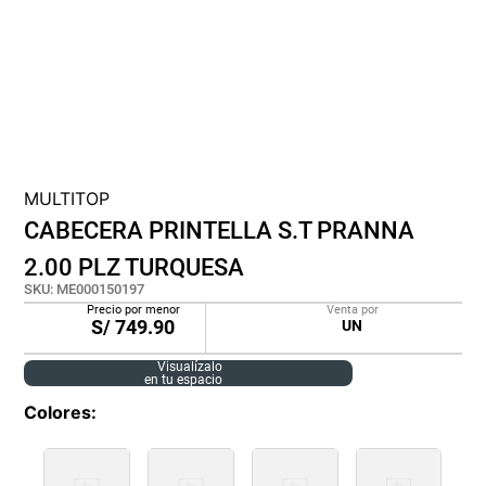
cojin
pisos
tapete
MULTITOP
CABECERA PRINTELLA S.T PRANNA
2.00 PLZ TURQUESA
SKU
:
ME000150197
Precio por menor
Venta por
S/
749.90
UN
Visualízalo
en tu espacio
Colores