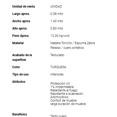
Unidad de venta
UNIDAD
Largo aprox.
0.08 mts
Ancho aprox.
1.40 mts
Alto aprox.
0.80 mts
Peso Aprox.
12.00 kg/und
Material
Madera Tornillo / Espuma Zebra
Paraiso / cuero sintetico
Acabado de la
Texturado
superficie
Color
TURQUESA
Tipo de uso
Interiores
Atributos
Protección UV
1% Impermeable
Retardante al fuego
Resistente a la abrasión
Antimicótico
Confort de mueble
larga duración de mueble
Beneficios
Tacto cuero