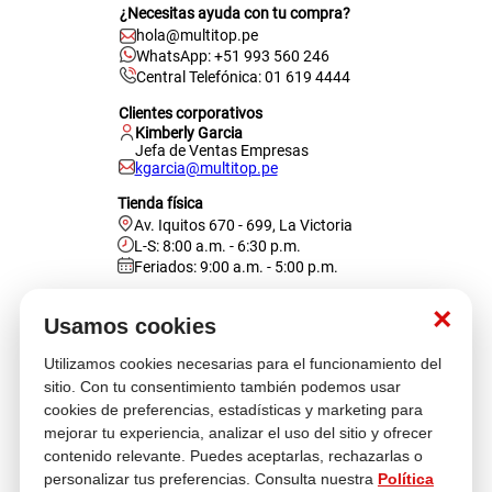
¿Necesitas ayuda con tu compra?
hola@multitop.pe
WhatsApp: +51 993 560 246
Central Telefónica: 01 619 4444
Clientes corporativos
Kimberly Garcia
Jefa de Ventas Empresas
kgarcia@multitop.pe
Tienda física
Av. Iquitos 670 - 699, La Victoria
L-S: 8:00 a.m. - 6:30 p.m.
Feriados: 9:00 a.m. - 5:00 p.m.
Nosotros
×
Usamos cookies
Utilizamos cookies necesarias para el funcionamiento del
Atención al cliente
sitio. Con tu consentimiento también podemos usar
cookies de preferencias, estadísticas y marketing para
mejorar tu experiencia, analizar el uso del sitio y ofrecer
contenido relevante. Puedes aceptarlas, rechazarlas o
Descubre más
personalizar tus preferencias. Consulta nuestra
Política