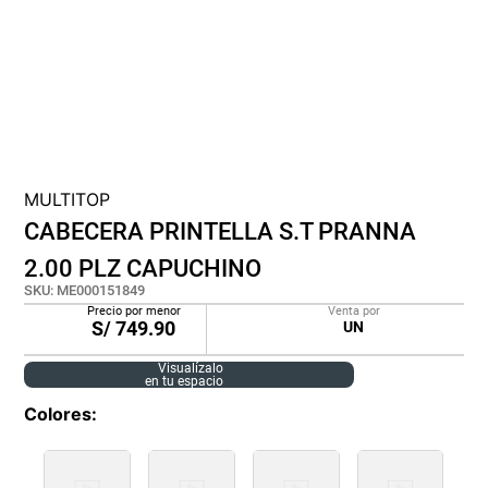
cojin
pisos
tapete
MULTITOP
CABECERA PRINTELLA S.T PRANNA
2.00 PLZ CAPUCHINO
SKU
:
ME000151849
Precio por menor
Venta por
S/
749.90
UN
Visualízalo
en tu espacio
Colores