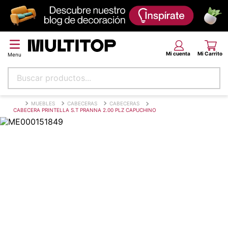
Buscar productos...
Términos más buscados
MUEBLES
CABECERAS
CABECERAS
CABECERA PRINTELLA S.T PRANNA 2.00 PLZ CAPUCHINO
papel tapiz
alfombra
puff
espuma
piso
tela
lona