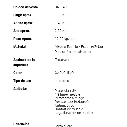
Unidad de venta
UNIDAD
Largo aprox.
0.08 mts
Ancho aprox.
1.40 mts
Alto aprox.
0.80 mts
Peso Aprox.
12.00 kg/und
Material
Madera Tornillo / Espuma Zebra
Paraiso / cuero sintetico
Acabado de la
Texturado
superficie
Color
CAPUCHINO
Tipo de uso
Interiores
Atributos
Protección UV
1% Impermeable
Retardante al fuego
Resistente a la abrasión
Antimicótico
Confort de mueble
larga duración de mueble
Beneficios
Tacto cuero