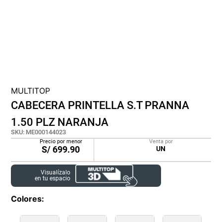
cojin
pisos
tapete
MULTITOP
CABECERA PRINTELLA S.T PRANNA
1.50 PLZ NARANJA
SKU
:
ME000144023
Precio por menor
Venta por
S/
699.90
UN
Visualízalo
en tu espacio
Colores