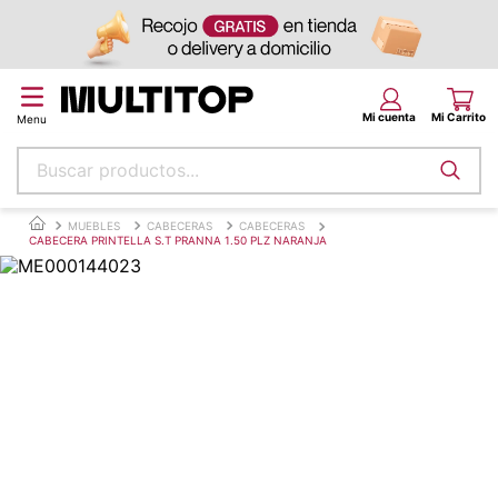
Buscar productos...
Términos más buscados
MUEBLES
CABECERAS
CABECERAS
CABECERA PRINTELLA S.T PRANNA 1.50 PLZ NARANJA
papel tapiz
alfombra
puff
espuma
piso
tela
lona