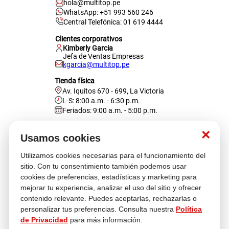
hola@multitop.pe
WhatsApp: +51 993 560 246
Central Telefónica: 01 619 4444
Clientes corporativos
Kimberly Garcia
Jefa de Ventas Empresas
kgarcia@multitop.pe
Tienda física
Av. Iquitos 670 - 699, La Victoria
L-S: 8:00 a.m. - 6:30 p.m.
Feriados: 9:00 a.m. - 5:00 p.m.
Nosotros
×
Usamos cookies
Utilizamos cookies necesarias para el funcionamiento del
Atención al cliente
sitio. Con tu consentimiento también podemos usar
cookies de preferencias, estadísticas y marketing para
mejorar tu experiencia, analizar el uso del sitio y ofrecer
contenido relevante. Puedes aceptarlas, rechazarlas o
Descubre más
personalizar tus preferencias. Consulta nuestra
Política
de Privacidad
para más información.