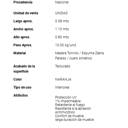
Procedencia
Nacional
Unidad de venta
UNIDAD
Largo aprox.
0.08 mts
Ancho aprox.
1.10 mts
Alto aprox.
0.80 mts
Peso Aprox.
10.00 kg/und
Material
Madera Tornillo / Espuma Zebra
Paraiso / cuero sintetico
Acabado de la
Texturado
superficie
Color
NARANJA
Tipo de uso
Interiores
Atributos
Protección UV
1% Impermeable
Retardante al fuego
Resistente a la abrasión
Antimicótico
Confort de mueble
larga duración de mueble