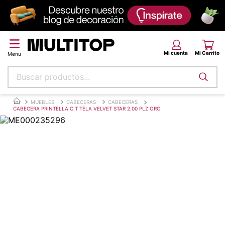
Buscar productos...
Términos más buscados
MUEBLES
CABECERAS
CABECERAS
CABECERA PRINTELLA C.T TELA VELVET STAR 2.00 PLZ ORO
papel tapiz
alfombra
puff
espuma
piso
tela
lona