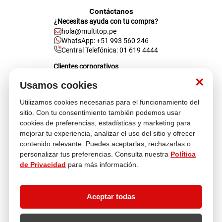
Contáctanos
¿Necesitas ayuda con tu compra?
hola@multitop.pe
WhatsApp: +51 993 560 246
Central Telefónica: 01 619 4444
Clientes corporativos
Kimberly Garcia
×
Jefa de Ventas Empresas
Usamos cookies
kgarcia@multitop.pe
Utilizamos cookies necesarias para el funcionamiento del
Tienda física
sitio. Con tu consentimiento también podemos usar
Av. Iquitos 670 - 699, La Victoria
cookies de preferencias, estadísticas y marketing para
L-S: 8:00 a.m. - 6:30 p.m.
mejorar tu experiencia, analizar el uso del sitio y ofrecer
Feriados: 9:00 a.m. - 5:00 p.m.
contenido relevante. Puedes aceptarlas, rechazarlas o
personalizar tus preferencias. Consulta nuestra
Política
Nosotros
de Privacidad
para más información.
Atención al cliente
Aceptar todas