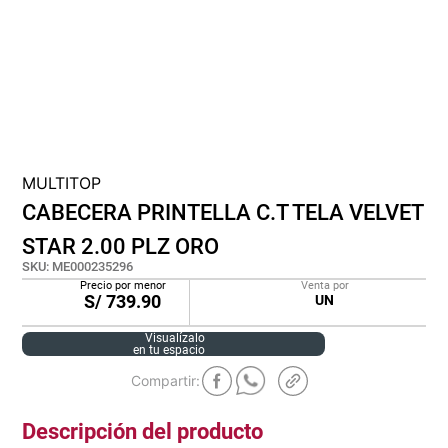
cojin
pisos
tapete
MULTITOP
CABECERA PRINTELLA C.T TELA VELVET
STAR 2.00 PLZ ORO
SKU
:
ME000235296
Precio por menor
Venta por
S/
739.90
UN
Visualízalo
en tu espacio
Descripción del producto