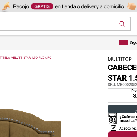
os
Sig
 TELA VELVET STAR 1.50 PLZ ORO
MULTITOP
CABECER
STAR 1.
SKU
:
ME0002352
Pre
S
e
¿Cuántas 
necesitas?
Acepto rec