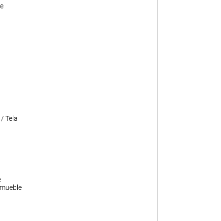
e
/ Tela
e
 mueble