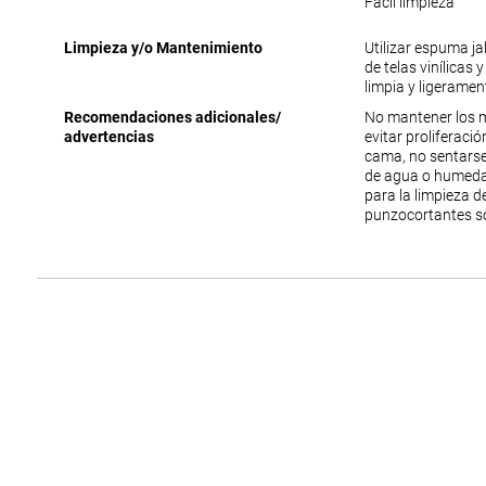
Fácil limpieza
Limpieza y/o Mantenimiento
Utilizar espuma j
de telas vinílicas 
limpia y ligerame
Recomendaciones adicionales/
No mantener los 
advertencias
evitar proliferac
cama, no sentarse
de agua o humedad
para la limpieza 
punzocortantes s