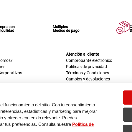
mpra con
Múltiples
C
nquilidad
Medios de pago
D
Atención al cliente
somos?
Comprobante electrónico
nes
Políticas de privacidad
Corporativos
Términos y Condiciones
Cambios y devoluciones
us datos
Mis comprobantes electrónicos
ión OEA
Libro de reclamaciones
n nosotros
ca
el funcionamiento del sitio. Con tu consentimiento
tos 670 - 699, La Victoria
eferencias, estadísticas y marketing para mejorar
0 a.m. - 6:30 p.m.
itio y ofrecer contenido relevante. Puedes
: 9:00 a.m. - 5:00 p.m.
zar tus preferencias. Consulta nuestra
Política de