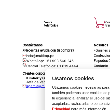
Venta
Co
telefónica
tra
Contáctanos
Nosotros
¿Necesitas ayuda con tu compra?
¿Quiénes 
hola@multitop.pe
Confeccio
WhatsApp: +51 993 560 246
Felpudos 
Central Telefónica: 01 619 4444
Contacto
Registra t
Clientes corporativos
Certificac
Usamos cookies
Kimberly Garcia
Trabaja co
Jefa de Ventas Empresas
kgarcia@multitop.pe
Tienda físi
Utilizamos cookies necesarias para 
Av. Iqui
también podemos usar cookies de pr
L-S: 8:0
tu experiencia, analizar el uso del s
Feriados
aceptarlas, rechazarlas o personali
Privacidad
para más información.