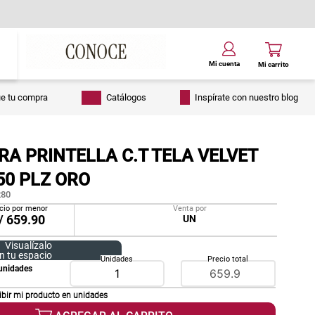
ue tu compra
Catálogos
Inspírate con nuestro blog
A PRINTELLA C.T TELA VELVET
50 PLZ ORO
80
cio por menor
Venta por
/
659.90
UN
Visualízalo
n tu espacio
Unidades
Precio total
unidades
ibir mi producto en
unidades