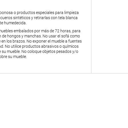
abonosa o productos especiales para limpieza
y cueros sintéticos y retirarlas con tela blanca
nte humedecida.
muebles embalados por más de 72 horas, para
ión de hongos y manchas. No usar el sofá como
 en los brazos. No exponer el mueble a fuentes
. No utilice productos abrasivos o químicos
de su mueble. No coloque objetos pesados y/o
obre su mueble.