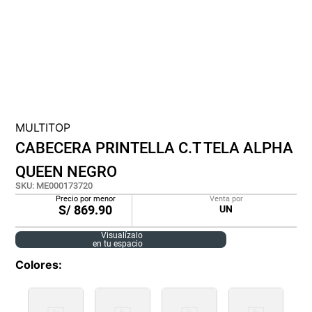
cojin
pisos
plastico
MULTITOP
CABECERA PRINTELLA C.T TELA ALPHA
QUEEN NEGRO
SKU
:
ME000173720
Precio por menor
Venta por
S/
869.90
UN
Visualízalo
en tu espacio
Colores