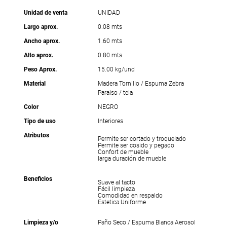
Unidad de venta
UNIDAD
Largo aprox.
0.08 mts
Ancho aprox.
1.60 mts
Alto aprox.
0.80 mts
Peso Aprox.
15.00 kg/und
Material
Madera Tornillo / Espuma Zebra
Paraiso / tela
Color
NEGRO
Tipo de uso
Interiores
Atributos
Permite ser cortado y troquelado
Permite ser cosido y pegado
Confort de mueble
larga duración de mueble
Beneficios
Suave al tacto
Fácil limpieza
Comodidad en respaldo
Estetica Uniforme
Limpieza y/o
Paño Seco / Espuma Blanca Aerosol