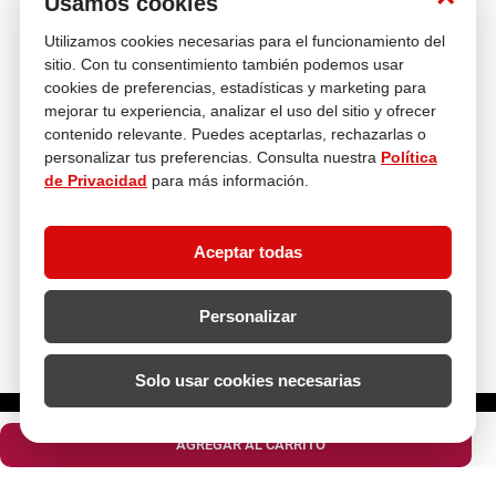
Usamos cookies
Utilizamos cookies necesarias para el funcionamiento del
Venta
Compra con
Múltiples
Cambios y
sitio. Con tu consentimiento también podemos usar
telefónica
tranquilidad
Medios de pago
Devoluciones
cookies de preferencias, estadísticas y marketing para
mejorar tu experiencia, analizar el uso del sitio y ofrecer
Asesoría
En tus compras
contenido relevante. Puedes aceptarlas, rechazarlas o
personalizar tus preferencias. Consulta nuestra
Política
de Privacidad
para más información.
Contáctanos
¿Necesitas ayuda con tu compra?
Aceptar todas
hola@multitop.pe
WhatsApp: +51 993 560 246
Central Telefónica: 01 619 4444
Personalizar
Clientes corporativos
Kimberly Garcia
Jefa de Ventas Empresas
Solo usar cookies necesarias
kgarcia@multitop.pe
¿Cuántas unidades necesitas?
Tienda física
Av. Iquitos 670 - 699, La Victoria
AGREGAR AL CARRITO
L-S: 8:00 a.m. - 6:30 p.m.
Feriados: 9:00 a.m. - 5:00 p.m.