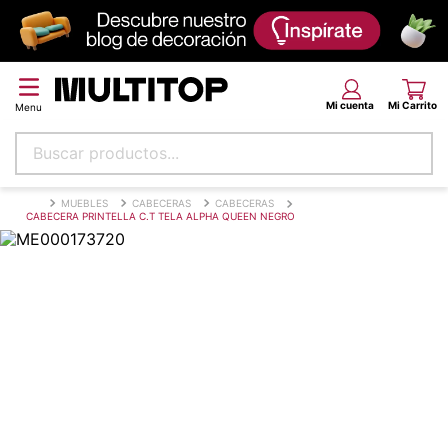
Buscar productos...
Términos más buscados
MUEBLES
CABECERAS
CABECERAS
CABECERA PRINTELLA C.T TELA ALPHA QUEEN NEGRO
papel tapiz
alfombra
puff
piso
espuma
tela
lona