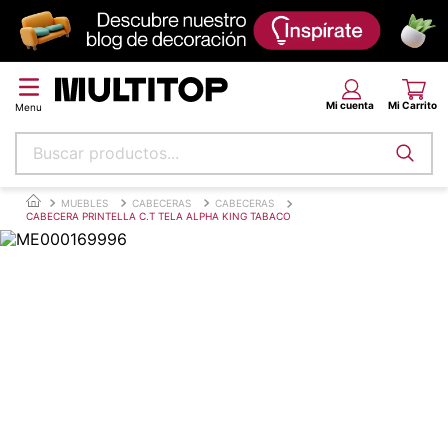
Buscar productos...
Términos más buscados
MUEBLES
CABECERAS
CABECERAS
CABECERA PRINTELLA C.T TELA ALPHA KING TABACO
papel tapiz
alfombra
puff
espuma
piso
tela
lona