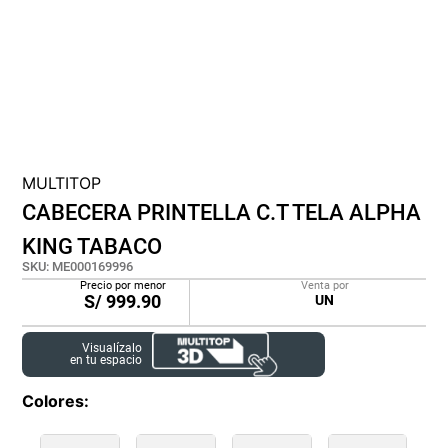
cojin
pisos
tapete
MULTITOP
CABECERA PRINTELLA C.T TELA ALPHA
KING TABACO
SKU
:
ME000169996
Precio por menor
Venta por
S/
999.90
UN
Visualízalo
en tu espacio
Colores