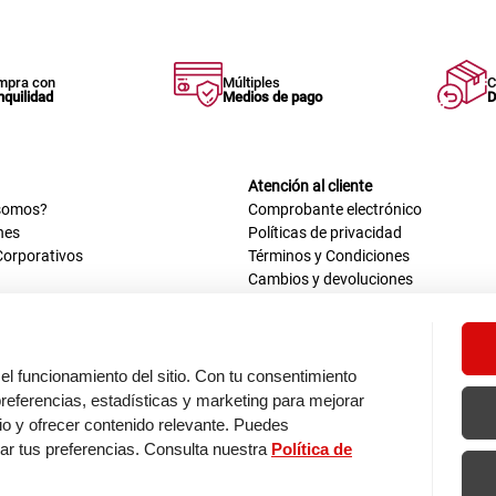
mpra con
Múltiples
C
nquilidad
Medios de pago
D
Atención al cliente
somos?
Comprobante electrónico
nes
Políticas de privacidad
Corporativos
Términos y Condiciones
Cambios y devoluciones
us datos
Mis comprobantes electrónicos
ión OEA
Libro de reclamaciones
n nosotros
ca
el funcionamiento del sitio. Con tu consentimiento
tos 670 - 699, La Victoria
eferencias, estadísticas y marketing para mejorar
0 a.m. - 6:30 p.m.
itio y ofrecer contenido relevante. Puedes
: 9:00 a.m. - 5:00 p.m.
zar tus preferencias. Consulta nuestra
Política de