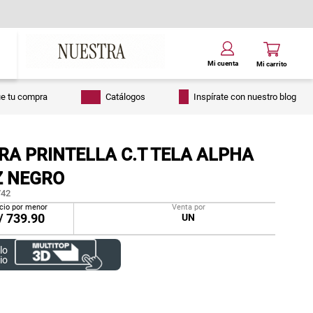
ue tu compra
Catálogos
Inspírate con nuestro blog
RA PRINTELLA C.T TELA ALPHA
Z NEGRO
42
cio por menor
Venta por
/
739.90
UN
lo
io