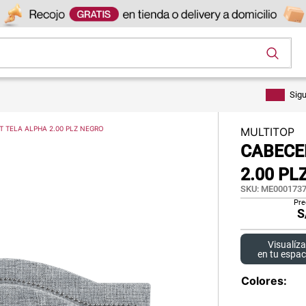
os
Sig
T TELA ALPHA 2.00 PLZ NEGRO
MULTITOP
CABECE
2.00 PL
SKU
:
ME0001737
Pre
S
Visualíza
en tu espac
Colores