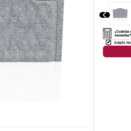
¿Cuántas 
necesitas?
Acepto rec