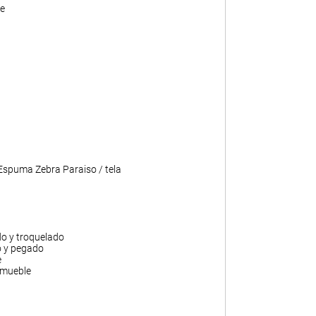
e
 Espuma Zebra Paraiso / tela
do y troquelado
o y pegado
e
 mueble