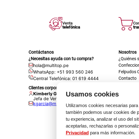
Venta
Co
telefónica
tra
Contáctanos
Nosotros
¿Necesitas ayuda con tu compra?
¿Quiénes 
hola@multitop.pe
Confeccio
WhatsApp: +51 993 560 246
Felpudos 
Central Telefónica: 01 619 4444
Contacto
Registra t
Clientes corporativos
Certificac
Usamos cookies
Kimberly Garcia
Trabaja co
Jefa de Ventas Empresas
kgarcia@multitop.pe
Tienda físi
Utilizamos cookies necesarias para 
Av. Iqui
también podemos usar cookies de pr
L-S: 8:0
tu experiencia, analizar el uso del s
Feriados
aceptarlas, rechazarlas o personali
Privacidad
para más información.