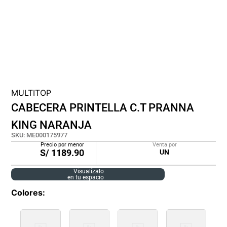
cojin
pisos
tapete
MULTITOP
CABECERA PRINTELLA C.T PRANNA
KING NARANJA
SKU
:
ME000175977
Precio por menor
Venta por
S/
1189.90
UN
Visualízalo
en tu espacio
Colores