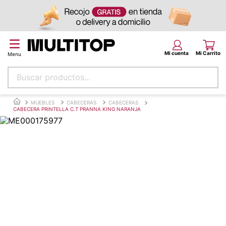
Buscar productos...
Términos más buscados
MUEBLES
CABECERAS
CABECERAS
CABECERA PRINTELLA C.T PRANNA KING NARANJA
papel tapiz
alfombra
puff
espuma
tela
piso
lona