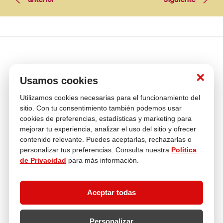
×
Usamos cookies
Utilizamos cookies necesarias para el funcionamiento del
Venta
Compra con
Múltiples
Cambios y
sitio. Con tu consentimiento también podemos usar
telefónica
tranquilidad
Medios de pago
Devoluciones
cookies de preferencias, estadísticas y marketing para
mejorar tu experiencia, analizar el uso del sitio y ofrecer
Asesoría
En tus compras
contenido relevante. Puedes aceptarlas, rechazarlas o
personalizar tus preferencias. Consulta nuestra
Política
de Privacidad
para más información.
Contáctanos
¿Necesitas ayuda con tu compra?
Aceptar todas
hola@multitop.pe
WhatsApp: +51 993 560 246
Central Telefónica: 01 619 4444
Personalizar