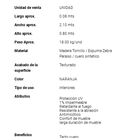
Unidad de venta
UNIDAD
Largo aprox.
0.08 mts
Ancho aprox.
2.10 mts
Alto aprox.
0.80 mts
Peso Aprox.
18.00 kg/und
Material
Madera Tornillo / Espuma Zebra
Paraiso / cuero sintetico
Acabado de la
Texturado
superficie
Color
NARANJA
Tipo de uso
Interiores
Atributos
Protección UV
1% Impermeable
Retardante al fuego
Resistente a la abrasión
Antimicótico
Confort de mueble
larga duración de mueble
Beneficios
Tacto cuero