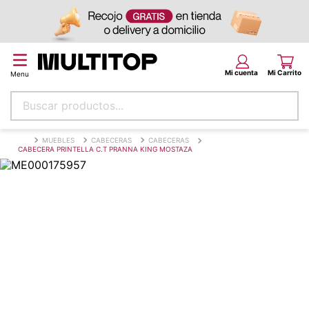
Buscar productos...
Términos más buscados
MUEBLES
CABECERAS
CABECERAS
CABECERA PRINTELLA C.T PRANNA KING MOSTAZA
papel tapiz
alfombra
puff
piso
espuma
tela
cojin