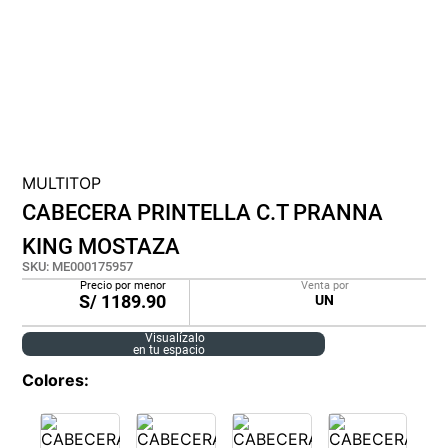
lona
pisos
plastico
MULTITOP
CABECERA PRINTELLA C.T PRANNA
KING MOSTAZA
SKU
:
ME000175957
Precio por menor
Venta por
S/
1189.90
UN
Visualízalo
en tu espacio
Colores