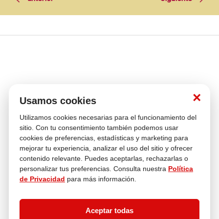
×
Usamos cookies
Venta
Compra con
Múltiples
Utilizamos cookies necesarias para el funcionamiento del
telefónica
tranquilidad
Medios de pago
Cambios y
sitio. Con tu consentimiento también podemos usar
Devoluciones
cookies de preferencias, estadísticas y marketing para
mejorar tu experiencia, analizar el uso del sitio y ofrecer
Asesoría
En tus compras
contenido relevante. Puedes aceptarlas, rechazarlas o
personalizar tus preferencias. Consulta nuestra
Política
de Privacidad
para más información.
Contáctanos
¿Necesitas ayuda con tu compra?
Aceptar todas
hola@multitop.pe