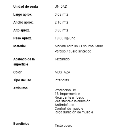
Unidad de venta
UNIDAD
Largo aprox.
0.08 mts
Ancho aprox.
2.10 mts
Alto aprox.
0.80 mts
Peso Aprox.
18.00 kg/und
Material
Madera Tornillo / Espuma Zebra
Paraiso / cuero sintetico
Acabado de la
Texturado
superficie
Color
MOSTAZA
Tipo de uso
Interiores
Atributos
Protección UV
1% Impermeable
Retardante al fuego
Resistente a la abrasión
Antimicótico
Confort de mueble
larga duración de mueble
Beneficios
Tacto cuero