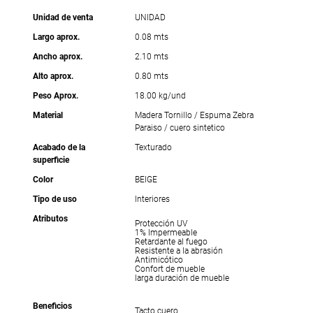
Unidad de venta
UNIDAD
Largo aprox.
0.08 mts
Ancho aprox.
2.10 mts
Alto aprox.
0.80 mts
Peso Aprox.
18.00 kg/und
Material
Madera Tornillo / Espuma Zebra
Paraiso / cuero sintetico
Acabado de la
Texturado
superficie
Color
BEIGE
Tipo de uso
Interiores
Atributos
Protección UV
1% Impermeable
Retardante al fuego
Resistente a la abrasión
Antimicótico
Confort de mueble
larga duración de mueble
Beneficios
Tacto cuero