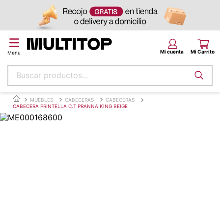
Buscar productos...
Términos más buscados
MUEBLES
CABECERAS
CABECERAS
CABECERA PRINTELLA C.T PRANNA KING BEIGE
papel tapiz
alfombra
puff
espuma
piso
tela
lona