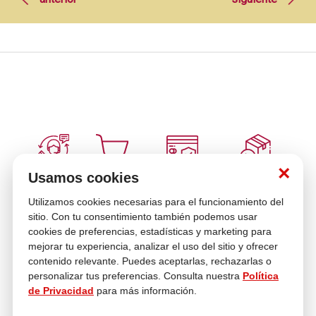
×
Usamos cookies
Múltiples
Venta
Compra con
Cambios y
Medios de pago
telefónica
tranquilidad
Devoluciones
Utilizamos cookies necesarias para el funcionamiento del
sitio. Con tu consentimiento también podemos usar
cookies de preferencias, estadísticas y marketing para
mejorar tu experiencia, analizar el uso del sitio y ofrecer
Asesoría
En tus compras
contenido relevante. Puedes aceptarlas, rechazarlas o
personalizar tus preferencias. Consulta nuestra
Política
de Privacidad
para más información.
Contáctanos