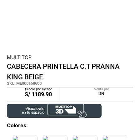
cojin
pisos
tapete
MULTITOP
CABECERA PRINTELLA C.T PRANNA
KING BEIGE
SKU
:
ME000168600
Precio por menor
Venta por
S/
1189.90
UN
Visualízalo
en tu espacio
Colores