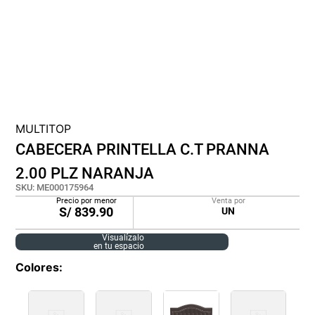
cojin
pisos
tapete
MULTITOP
CABECERA PRINTELLA C.T PRANNA
2.00 PLZ NARANJA
SKU
:
ME000175964
Precio por menor
Venta por
S/
839.90
UN
Visualízalo
en tu espacio
Colores