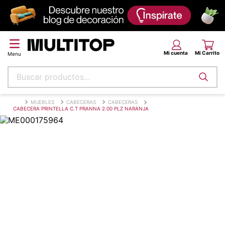
Buscar productos...
Términos más buscados
MUEBLES
CABECERAS
CABECERAS
CABECERA PRINTELLA C.T PRANNA 2.00 PLZ NARANJA
papel tapiz
alfombra
puff
espuma
piso
tela
lona