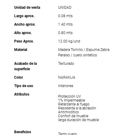
Unidad de venta
UNIDAD
Largo aprox.
0.08 mts
Ancho aprox.
1.40 mts
Alto aprox.
0.80 mts
Peso Aprox.
12.00 kg/und
Material
Madera Tornillo / Espuma Zebra
Paraiso / cuero sintetico
Acabado de la
Texturado
superficie
Color
NARANJA
Tipo de uso
Interiores
Atributos
Protección UV
1% Impermeable
Retardante al fuego
Resistente a la abrasión
Antimicótico
Confort de mueble
larga duración de mueble
Beneficios
Tacto cuero