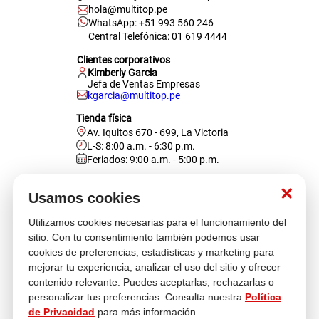
hola@multitop.pe
WhatsApp: +51 993 560 246
Central Telefónica: 01 619 4444
Clientes corporativos
Kimberly Garcia
Jefa de Ventas Empresas
kgarcia@multitop.pe
Tienda física
Av. Iquitos 670 - 699, La Victoria
L-S: 8:00 a.m. - 6:30 p.m.
Feriados: 9:00 a.m. - 5:00 p.m.
Nosotros
×
Usamos cookies
Utilizamos cookies necesarias para el funcionamiento del
Atención al cliente
sitio. Con tu consentimiento también podemos usar
cookies de preferencias, estadísticas y marketing para
mejorar tu experiencia, analizar el uso del sitio y ofrecer
contenido relevante. Puedes aceptarlas, rechazarlas o
Descubre más
personalizar tus preferencias. Consulta nuestra
Política
de Privacidad
para más información.