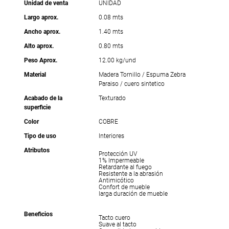
Unidad de venta
UNIDAD
Largo aprox.
0.08 mts
Ancho aprox.
1.40 mts
Alto aprox.
0.80 mts
Peso Aprox.
12.00 kg/und
Material
Madera Tornillo / Espuma Zebra
Paraiso / cuero sintetico
Acabado de la
Texturado
superficie
Color
COBRE
Tipo de uso
Interiores
Atributos
Protección UV
1% Impermeable
Retardante al fuego
Resistente a la abrasión
Antimicótico
Confort de mueble
larga duración de mueble
Beneficios
Tacto cuero
Suave al tacto