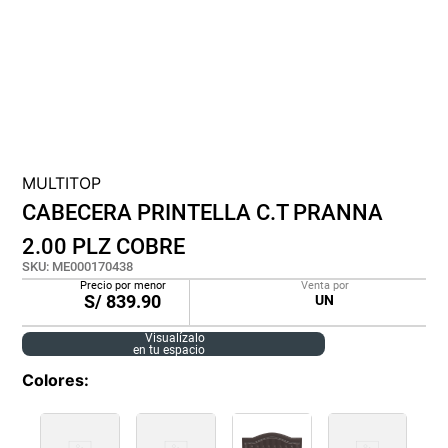
cojin
pisos
tapete
MULTITOP
CABECERA PRINTELLA C.T PRANNA
2.00 PLZ COBRE
SKU
:
ME000170438
Precio por menor
Venta por
S/
839.90
UN
Visualízalo
en tu espacio
Colores