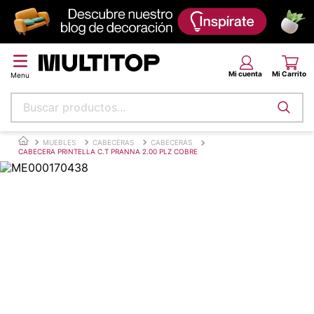
Buscar productos...
Términos más buscados
MUEBLES
CABECERAS
CABECERAS
CABECERA PRINTELLA C.T PRANNA 2.00 PLZ COBRE
papel tapiz
alfombra
puff
espuma
tela
piso
lona