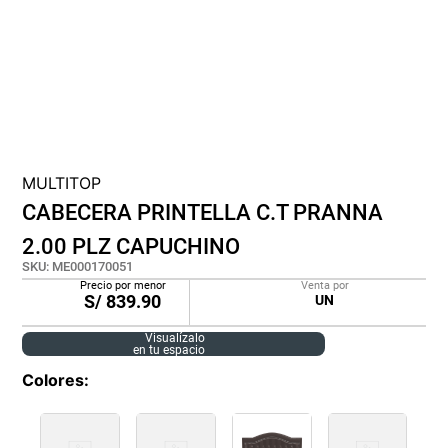
cojin
pisos
tapete
MULTITOP
CABECERA PRINTELLA C.T PRANNA
2.00 PLZ CAPUCHINO
SKU
:
ME000170051
Precio por menor
Venta por
S/
839.90
UN
Visualízalo
en tu espacio
Colores