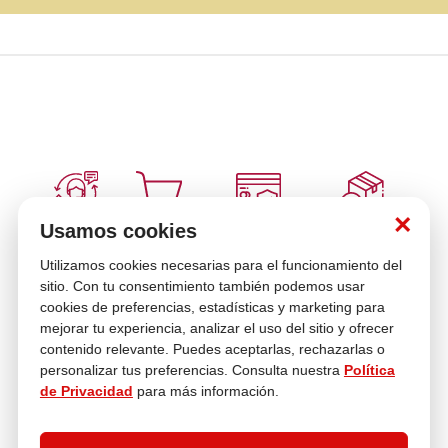
×
Usamos cookies
Múltiples
Venta
Compra con
Cambios y
Medios de pago
telefónica
tranquilidad
Devoluciones
Utilizamos cookies necesarias para el funcionamiento del
sitio. Con tu consentimiento también podemos usar
cookies de preferencias, estadísticas y marketing para
mejorar tu experiencia, analizar el uso del sitio y ofrecer
Asesoría
En tus compras
contenido relevante. Puedes aceptarlas, rechazarlas o
personalizar tus preferencias. Consulta nuestra
Política
de Privacidad
para más información.
Contáctanos
¿Necesitas ayuda con tu compra?