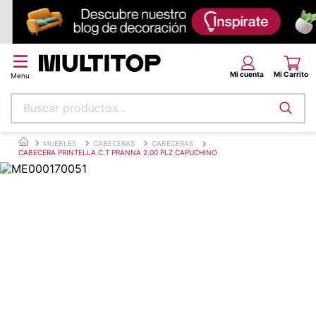
Buscar productos...
Términos más buscados
MUEBLES
CABECERAS
CABECERAS
CABECERA PRINTELLA C.T PRANNA 2.00 PLZ CAPUCHINO
papel tapiz
alfombra
puff
espuma
piso
tela
lona