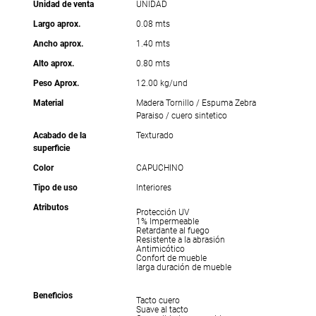
Unidad de venta
UNIDAD
Largo aprox.
0.08 mts
Ancho aprox.
1.40 mts
Alto aprox.
0.80 mts
Peso Aprox.
12.00 kg/und
Material
Madera Tornillo / Espuma Zebra
Paraiso / cuero sintetico
Acabado de la
Texturado
superficie
Color
CAPUCHINO
Tipo de uso
Interiores
Atributos
Protección UV
1% Impermeable
Retardante al fuego
Resistente a la abrasión
Antimicótico
Confort de mueble
larga duración de mueble
Beneficios
Tacto cuero
Suave al tacto