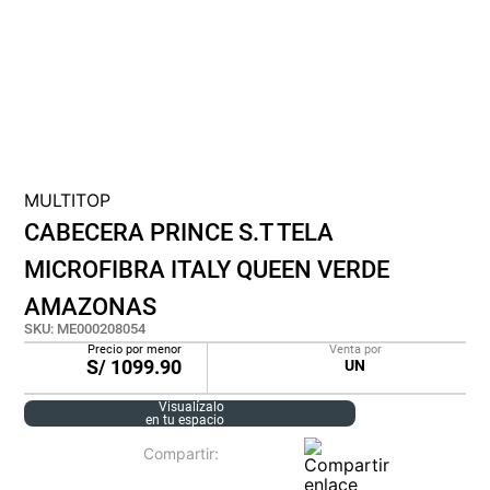
cojin
pisos
plastico
MULTITOP
CABECERA PRINCE S.T TELA
MICROFIBRA ITALY QUEEN VERDE
AMAZONAS
SKU
:
ME000208054
Precio por menor
Venta por
S/
1099.90
UN
Visualízalo
en tu espacio