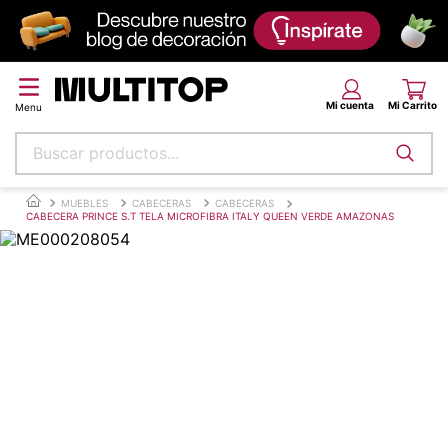
Buscar productos...
Términos más buscados
MUEBLES
CABECERAS
CABECERAS
CABECERA PRINCE S.T TELA MICROFIBRA ITALY QUEEN VERDE AMAZONAS
papel tapiz
alfombra
puff
piso
espuma
tela
lona