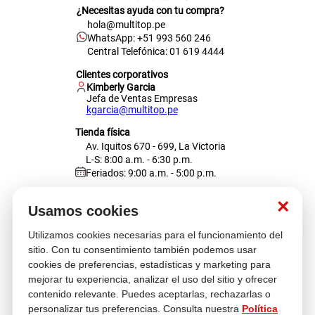
¿Necesitas ayuda con tu compra?
hola@multitop.pe
WhatsApp: +51 993 560 246
Central Telefónica: 01 619 4444
Clientes corporativos
Kimberly Garcia
Jefa de Ventas Empresas
kgarcia@multitop.pe
Tienda física
Av. Iquitos 670 - 699, La Victoria
L-S: 8:00 a.m. - 6:30 p.m.
Feriados: 9:00 a.m. - 5:00 p.m.
Nosotros
×
Usamos cookies
Utilizamos cookies necesarias para el funcionamiento del
Atención al cliente
sitio. Con tu consentimiento también podemos usar
cookies de preferencias, estadísticas y marketing para
mejorar tu experiencia, analizar el uso del sitio y ofrecer
contenido relevante. Puedes aceptarlas, rechazarlas o
Descubre más
personalizar tus preferencias. Consulta nuestra
Política