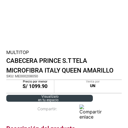
cojin
pisos
plastico
MULTITOP
CABECERA PRINCE S.T TELA
MICROFIBRA ITALY QUEEN AMARILLO
SKU
:
ME000208050
Precio por menor
Venta por
S/
1099.90
UN
Visualízalo
en tu espacio