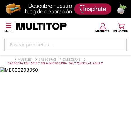
Buscar productos...
Términos más buscados
MUEBLES
CABECERAS
CABECERAS
CABECERA PRINCE S.T TELA MICROFIBRA ITALY QUEEN AMARILLO
papel tapiz
alfombra
puff
piso
espuma
tela
lona