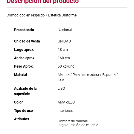
Descripción del producto
Comodidad en respaldo / Estetica Uniforme
Procedencia
Nacional
Unidad de venta
UNIDAD
Largo aprox.
18 cm
Ancho aprox.
160 cm
Peso Aprox.
50 kg/und
Material
Madera / Patas de madera / Espuma /
Tela
Acabado de la
LISO
superficie
Color
AMARILLO
Tipo de uso
Interiores
Atributos
Confort de mueble
larga duración de mueble