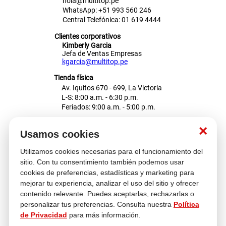
hola@multitop.pe
WhatsApp: +51 993 560 246
Central Telefónica: 01 619 4444
Clientes corporativos
Kimberly Garcia
Jefa de Ventas Empresas
kgarcia@multitop.pe
Tienda física
Av. Iquitos 670 - 699, La Victoria
L-S: 8:00 a.m. - 6:30 p.m.
Feriados: 9:00 a.m. - 5:00 p.m.
Nosotros
×
Usamos cookies
Utilizamos cookies necesarias para el funcionamiento del
Atención al cliente
sitio. Con tu consentimiento también podemos usar
cookies de preferencias, estadísticas y marketing para
mejorar tu experiencia, analizar el uso del sitio y ofrecer
contenido relevante. Puedes aceptarlas, rechazarlas o
Descubre más
personalizar tus preferencias. Consulta nuestra
Política
de Privacidad
para más información.