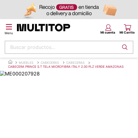
Buscar productos...
Términos más buscados
MUEBLES
CABECERAS
CABECERAS
CABECERA PRINCE S.T TELA MICROFIBRA ITALY 2.00 PLZ VERDE AMAZONAS
papel tapiz
alfombra
puff
piso
espuma
tela
lona