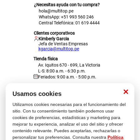
¿Necesitas ayuda con tu compra?
hola@multitop.pe
WhatsApp: +51 993 560 246
Central Telefónica: 01 619 4444
Clientes corporativos
Kimberly Garcia
Jefa de Ventas Empresas
kgarcia@multitop.pe
Tienda física
Av. Iquitos 670 - 699, La Victoria
L-S: 8:00 a.m. - 6:30 p.m.
Feriados: 9:00 a.m. - 5:00 p.m.
Nosotros
×
Usamos cookies
Utilizamos cookies necesarias para el funcionamiento del
Atención al cliente
sitio. Con tu consentimiento también podemos usar
cookies de preferencias, estadísticas y marketing para
mejorar tu experiencia, analizar el uso del sitio y ofrecer
contenido relevante. Puedes aceptarlas, rechazarlas o
Descubre más
personalizar tus preferencias. Consulta nuestra
Política