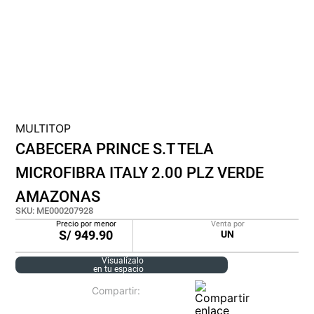
cojin
pisos
plastico
MULTITOP
CABECERA PRINCE S.T TELA
MICROFIBRA ITALY 2.00 PLZ VERDE
AMAZONAS
SKU
:
ME000207928
Precio por menor
Venta por
S/
949.90
UN
Visualízalo
en tu espacio