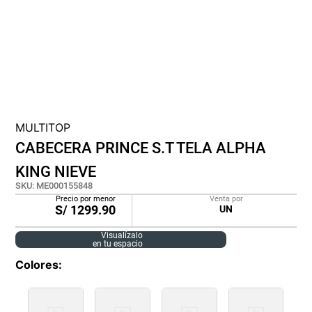
cojin
pisos
plastico
MULTITOP
CABECERA PRINCE S.T TELA ALPHA
KING NIEVE
SKU
:
ME000155848
Precio por menor
Venta por
S/
1299.90
UN
Visualízalo
en tu espacio
Colores