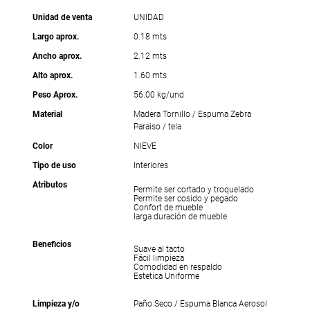
Unidad de venta
UNIDAD
Largo aprox.
0.18 mts
Ancho aprox.
2.12 mts
Alto aprox.
1.60 mts
Peso Aprox.
56.00 kg/und
Material
Madera Tornillo / Espuma Zebra
Paraiso / tela
Color
NIEVE
Tipo de uso
Interiores
Atributos
Permite ser cortado y troquelado
Permite ser cosido y pegado
Confort de mueble
larga duración de mueble
Beneficios
Suave al tacto
Fácil limpieza
Comodidad en respaldo
Estetica Uniforme
Limpieza y/o
Paño Seco / Espuma Blanca Aerosol