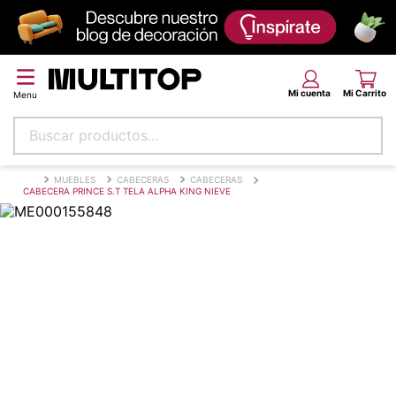
Buscar productos...
Términos más buscados
MUEBLES
CABECERAS
CABECERAS
CABECERA PRINCE S.T TELA ALPHA KING NIEVE
papel tapiz
alfombra
puff
piso
espuma
tela
lona