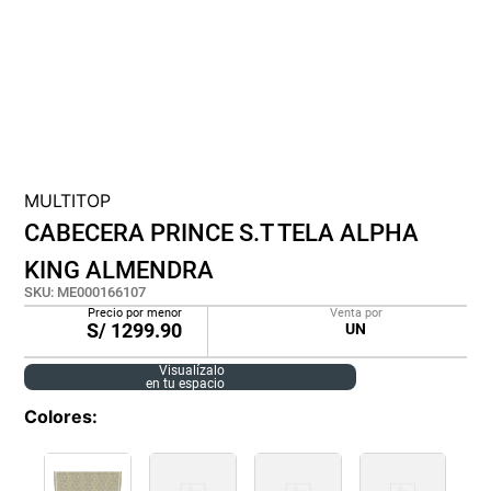
cojin
pisos
tapete
MULTITOP
CABECERA PRINCE S.T TELA ALPHA
KING ALMENDRA
SKU
:
ME000166107
Precio por menor
Venta por
S/
1299.90
UN
Visualízalo
en tu espacio
Colores