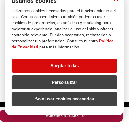
Usamos cookies
Utilizamos cookies necesarias para el funcionamiento del
Venta
Compra con
Múltiples
Cambios y
sitio. Con tu consentimiento también podemos usar
telefónica
tranquilidad
Medios de pago
Devoluciones
cookies de preferencias, estadísticas y marketing para
mejorar tu experiencia, analizar el uso del sitio y ofrecer
Asesoría
En tus compras
contenido relevante. Puedes aceptarlas, rechazarlas o
personalizar tus preferencias. Consulta nuestra
Política
de Privacidad
para más información.
Contáctanos
¿Necesitas ayuda con tu compra?
Aceptar todas
hola@multitop.pe
WhatsApp: +51 993 560 246
Central Telefónica: 01 619 4444
Personalizar
Clientes corporativos
Kimberly Garcia
Jefa de Ventas Empresas
Solo usar cookies necesarias
kgarcia@multitop.pe
¿Cuántas unidades necesitas?
Tienda física
Av. Iquitos 670 - 699, La Victoria
AGREGAR AL CARRITO
L-S: 8:00 a.m. - 6:30 p.m.
Feriados: 9:00 a.m. - 5:00 p.m.