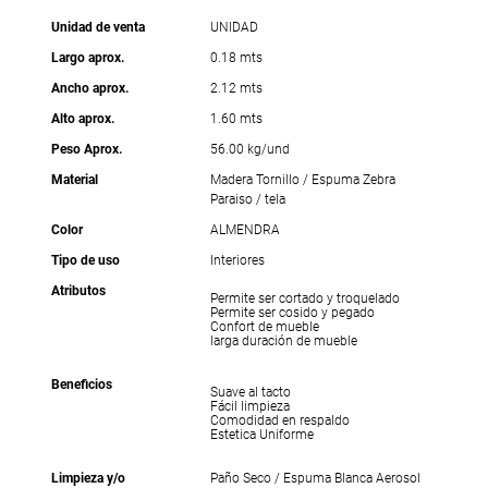
Unidad de venta
UNIDAD
Largo aprox.
0.18 mts
Ancho aprox.
2.12 mts
Alto aprox.
1.60 mts
Peso Aprox.
56.00 kg/und
Material
Madera Tornillo / Espuma Zebra
Paraiso / tela
Color
ALMENDRA
Tipo de uso
Interiores
Atributos
Permite ser cortado y troquelado
Permite ser cosido y pegado
Confort de mueble
larga duración de mueble
Beneficios
Suave al tacto
Fácil limpieza
Comodidad en respaldo
Estetica Uniforme
Limpieza y/o
Paño Seco / Espuma Blanca Aerosol