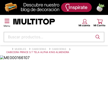
Buscar productos...
Términos más buscados
MUEBLES
CABECERAS
CABECERAS
CABECERA PRINCE S.T TELA ALPHA KING ALMENDRA
papel tapiz
alfombra
puff
espuma
tela
piso
lona