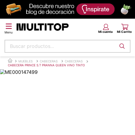
Buscar productos...
Términos más buscados
MUEBLES
CABECERAS
CABECERAS
CABECERA PRINCE S.T PRANNA QUEEN VINO TINTO
papel tapiz
alfombra
puff
espuma
piso
tela
lona