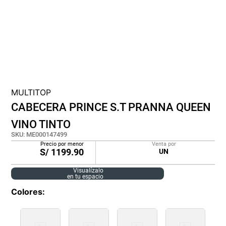
cojin
pisos
tapete
MULTITOP
CABECERA PRINCE S.T PRANNA QUEEN
VINO TINTO
SKU
:
ME000147499
Precio por menor
Venta por
S/
1199.90
UN
Visualízalo
en tu espacio
Colores