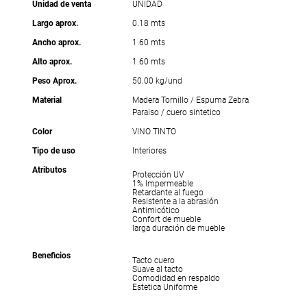
Unidad de venta
UNIDAD
Largo aprox.
0.18 mts
Ancho aprox.
1.60 mts
Alto aprox.
1.60 mts
Peso Aprox.
50.00 kg/und
Material
Madera Tornillo / Espuma Zebra
Paraiso / cuero sintetico
Color
VINO TINTO
Tipo de uso
Interiores
Atributos
Protección UV
1% Impermeable
Retardante al fuego
Resistente a la abrasión
Antimicótico
Confort de mueble
larga duración de mueble
Beneficios
Tacto cuero
Suave al tacto
Comodidad en respaldo
Estetica Uniforme