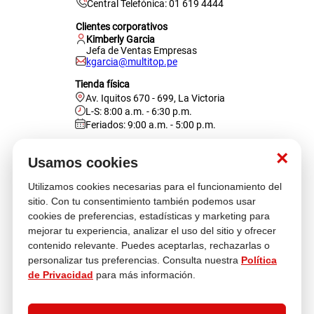
Central Telefónica: 01 619 4444
Clientes corporativos
Kimberly Garcia
Jefa de Ventas Empresas
kgarcia@multitop.pe
Tienda física
Av. Iquitos 670 - 699, La Victoria
L-S: 8:00 a.m. - 6:30 p.m.
Feriados: 9:00 a.m. - 5:00 p.m.
Nosotros
×
Usamos cookies
Utilizamos cookies necesarias para el funcionamiento del
Atención al cliente
sitio. Con tu consentimiento también podemos usar
cookies de preferencias, estadísticas y marketing para
mejorar tu experiencia, analizar el uso del sitio y ofrecer
contenido relevante. Puedes aceptarlas, rechazarlas o
Descubre más
personalizar tus preferencias. Consulta nuestra
Política
de Privacidad
para más información.