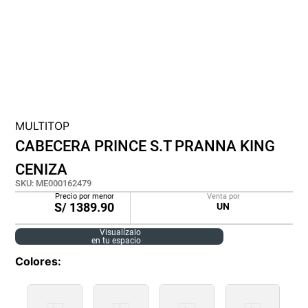
cojin
pisos
tapete
MULTITOP
CABECERA PRINCE S.T PRANNA KING
CENIZA
SKU
:
ME000162479
Precio por menor
Venta por
S/
1389.90
UN
Visualízalo
en tu espacio
Colores