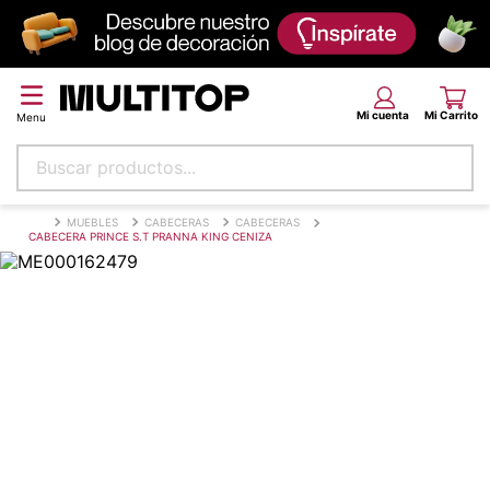
Buscar productos...
Términos más buscados
MUEBLES
CABECERAS
CABECERAS
CABECERA PRINCE S.T PRANNA KING CENIZA
papel tapiz
alfombra
puff
espuma
piso
tela
lona