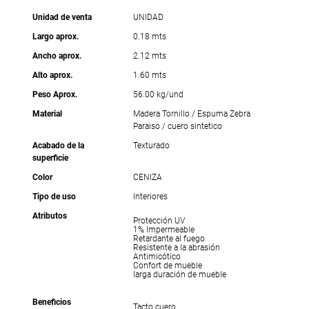
Unidad de venta
UNIDAD
Largo aprox.
0.18 mts
Ancho aprox.
2.12 mts
Alto aprox.
1.60 mts
Peso Aprox.
56.00 kg/und
Material
Madera Tornillo / Espuma Zebra
Paraiso / cuero sintetico
Acabado de la
Texturado
superficie
Color
CENIZA
Tipo de uso
Interiores
Atributos
Protección UV
1% Impermeable
Retardante al fuego
Resistente a la abrasión
Antimicótico
Confort de mueble
larga duración de mueble
Beneficios
Tacto cuero