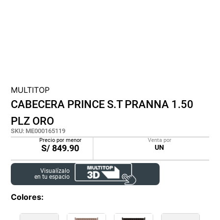
cojin
pisos
plastico
MULTITOP
CABECERA PRINCE S.T PRANNA 1.50
PLZ ORO
SKU
:
ME000165119
Precio por menor
Venta por
S/
849.90
UN
Visualízalo
en tu espacio
Colores