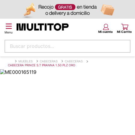
Buscar productos...
Términos más buscados
MUEBLES
CABECERAS
CABECERAS
CABECERA PRINCE S.T PRANNA 1.50 PLZ ORO
papel tapiz
alfombra
puff
piso
espuma
tela
lona