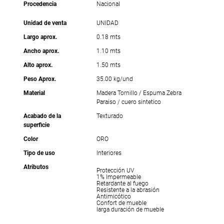
Procedencia
Nacional
Unidad de venta
UNIDAD
Largo aprox.
0.18 mts
Ancho aprox.
1.10 mts
Alto aprox.
1.50 mts
Peso Aprox.
35.00 kg/und
Material
Madera Tornillo / Espuma Zebra
Paraiso / cuero sintetico
Acabado de la
Texturado
superficie
Color
ORO
Tipo de uso
Interiores
Atributos
Protección UV
1% Impermeable
Retardante al fuego
Resistente a la abrasión
Antimicótico
Confort de mueble
larga duración de mueble