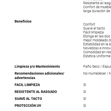
Resistente al ras
Confort de muebl
larga duración de
Beneficios
Confort
Suave al tacto
Fácil limpieza
Elonga en las dos
mejor moldeado de
Estabilidad en la
Novedoso e innov
Comodidad en res
Estetica Uniforme
Limpieza y/o Mantenimiento
Paño Seco / Espu
Recomendaciones adicionales/
No Humedecer / No
advertencias
FACIL LIMPIEZA
Sí
RESISTENTE AL RASGADO
Sí
SUAVE AL TACTO
Sí
PROTECCIÓN UV
Sí