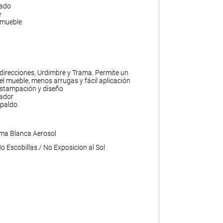
gado
e
 mueble
 direcciones, Urdimbre y Trama. Permite un
l mueble, menos arrugas y fácil aplicación
 estampación y diseño
ador
paldo
ma Blanca Aerosol
 Escobillas / No Exposicion al Sol