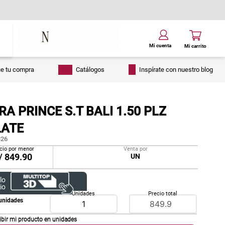
ue tu compra
Catálogos
Inspírate con nuestro blog
A PRINCE S.T BALI 1.50 PLZ
ATE
26
cio por menor
Venta por
/
849.90
UN
lo
io
Unidades
Precio total
unidades
ibir mi producto en
unidades