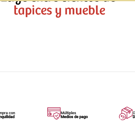
mpra con
Múltiples
C
nquilidad
Medios de pago
D