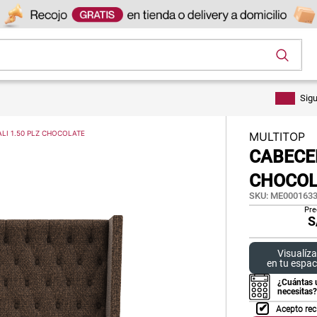
os
Sig
ALI 1.50 PLZ CHOCOLATE
MULTITOP
CABECER
CHOCOL
SKU
:
ME0001633
Pre
S
Visualíza
en tu espac
¿Cuántas 
necesitas?
Acepto rec