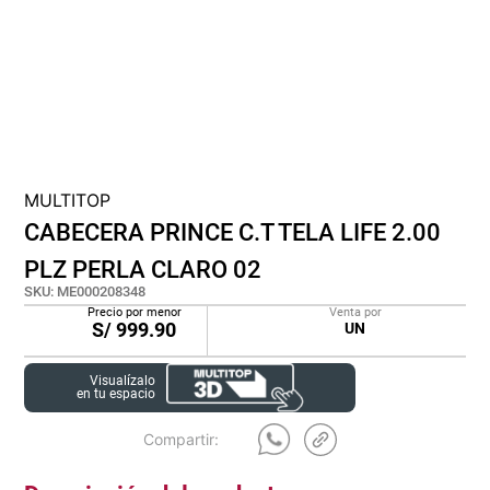
cojin
pisos
tapete
MULTITOP
CABECERA PRINCE C.T TELA LIFE 2.00
PLZ PERLA CLARO 02
SKU
:
ME000208348
Precio por menor
Venta por
S/
999.90
UN
Visualízalo
en tu espacio