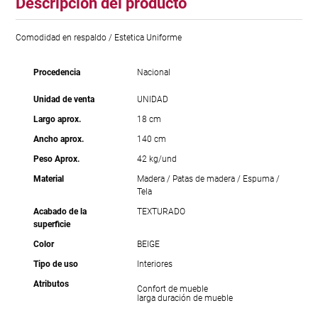
Descripción del producto
Comodidad en respaldo / Estetica Uniforme
Procedencia
Nacional
Unidad de venta
UNIDAD
Largo aprox.
18 cm
Ancho aprox.
140 cm
Peso Aprox.
42 kg/und
Material
Madera / Patas de madera / Espuma /
Tela
Acabado de la
TEXTURADO
superficie
Color
BEIGE
Tipo de uso
Interiores
Atributos
Confort de mueble
larga duración de mueble