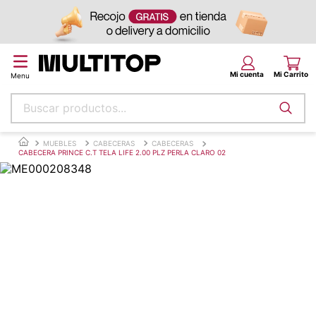
Buscar productos...
Términos más buscados
MUEBLES
CABECERAS
CABECERAS
CABECERA PRINCE C.T TELA LIFE 2.00 PLZ PERLA CLARO 02
papel tapiz
alfombra
puff
espuma
piso
tela
lona