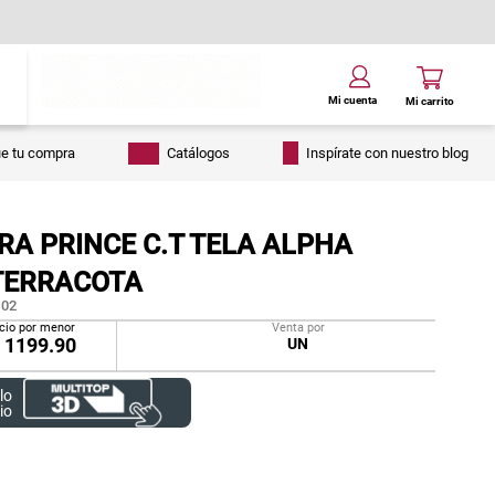
ue tu compra
Catálogos
Inspírate con nuestro blog
RA PRINCE C.T TELA ALPHA
TERRACOTA
02
cio por menor
Venta por
/
1199.90
UN
lo
io