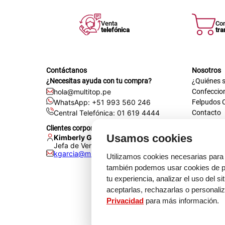
Venta
Co
telefónica
tra
Contáctanos
Nosotros
¿Necesitas ayuda con tu compra?
¿Quiénes 
hola@multitop.pe
Confeccio
WhatsApp: +51 993 560 246
Felpudos 
Central Telefónica: 01 619 4444
Contacto
Registra t
Clientes corporativos
Certificac
Usamos cookies
Kimberly Garcia
Trabaja co
Jefa de Ventas Empresas
kgarcia@multitop.pe
Tienda físi
Utilizamos cookies necesarias para 
Av. Iqui
también podemos usar cookies de pr
L-S: 8:0
tu experiencia, analizar el uso del s
Feriados
aceptarlas, rechazarlas o personali
Privacidad
para más información.
Medi