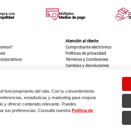
mpra con
Múltiples
C
nquilidad
Medios de pago
D
Atención al cliente
somos?
Comprobante electrónico
nes
Políticas de privacidad
Corporativos
Términos y Condiciones
Cambios y devoluciones
us datos
Mis comprobantes electrónicos
ión OEA
Libro de reclamaciones
n nosotros
ca
el funcionamiento del sitio. Con tu consentimiento
tos 670 - 699, La Victoria
eferencias, estadísticas y marketing para mejorar
0 a.m. - 6:30 p.m.
itio y ofrecer contenido relevante. Puedes
: 9:00 a.m. - 5:00 p.m.
zar tus preferencias. Consulta nuestra
Política de
os de pago