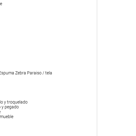
e
 Espuma Zebra Paraiso / tela
do y troquelado
o y pegado
e
 mueble