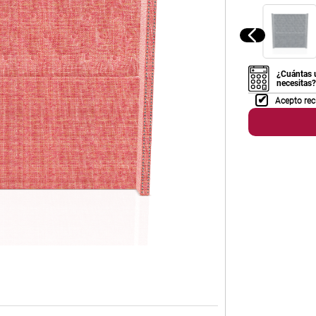
¿Cuántas 
necesitas?
Acepto rec