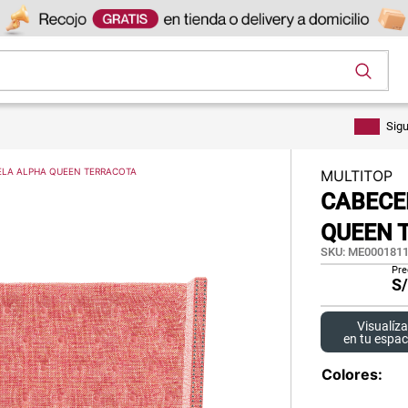
os
Sig
TELA ALPHA QUEEN TERRACOTA
MULTITOP
CABECE
QUEEN 
SKU
:
ME0001811
Pre
S
Visualíza
en tu espac
Colores