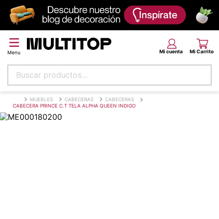
Buscar productos...
Términos más buscados
MUEBLES
CABECERAS
CABECERAS
CABECERA PRINCE C.T TELA ALPHA QUEEN INDIGO
papel tapiz
alfombra
puff
piso
espuma
tela
lona