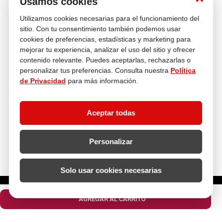
Usamos cookies
Utilizamos cookies necesarias para el funcionamiento del
Venta
Compra con
Múltiples
Cambios y
telefónica
tranquilidad
Medios de pago
Devoluciones
sitio. Con tu consentimiento también podemos usar
cookies de preferencias, estadísticas y marketing para
Asesoría
mejorar tu experiencia, analizar el uso del sitio y ofrecer
En tus compras
contenido relevante. Puedes aceptarlas, rechazarlas o
personalizar tus preferencias. Consulta nuestra
Política
de Privacidad
para más información.
Contáctanos
¿Necesitas ayuda con tu compra?
hola@multitop.pe
Aceptar todas
WhatsApp: +51 993 560 246
Central Telefónica: 01 619 4444
Personalizar
Clientes corporativos
Kimberly Garcia
Jefa de Ventas Empresas
Solo usar cookies necesarias
kgarcia@multitop.pe
¿Cuántas unidades necesitas?
Tienda física
Av. Iquitos 670 - 699, La Victoria
AGREGAR AL CARRITO
L-S: 8:00 a.m. - 6:30 p.m.
Feriados: 9:00 a.m. - 5:00 p.m.