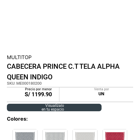
cojin
pisos
plastico
MULTITOP
CABECERA PRINCE C.T TELA ALPHA
QUEEN INDIGO
SKU
:
ME000180200
Precio por menor
Venta por
S/
1199.90
UN
Visualízalo
en tu espacio
Colores