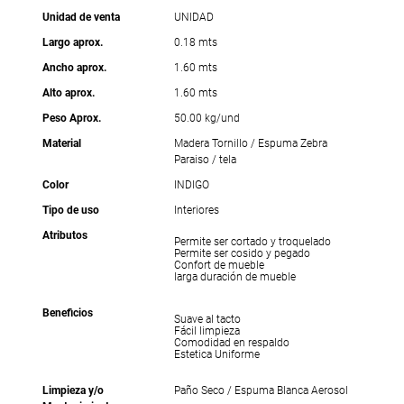
Unidad de venta
UNIDAD
Largo aprox.
0.18 mts
Ancho aprox.
1.60 mts
Alto aprox.
1.60 mts
Peso Aprox.
50.00 kg/und
Material
Madera Tornillo / Espuma Zebra
Paraiso / tela
Color
INDIGO
Tipo de uso
Interiores
Atributos
Permite ser cortado y troquelado
Permite ser cosido y pegado
Confort de mueble
larga duración de mueble
Beneficios
Suave al tacto
Fácil limpieza
Comodidad en respaldo
Estetica Uniforme
Limpieza y/o
Paño Seco / Espuma Blanca Aerosol