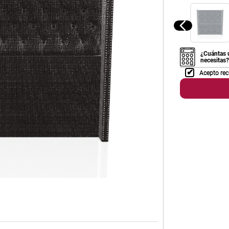
¿Cuántas 
necesitas?
Acepto rec