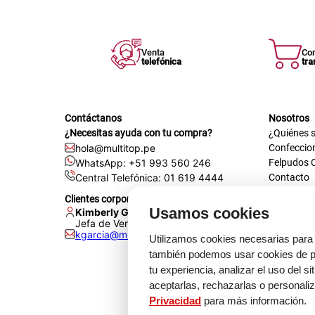
Venta
Co
telefónica
tra
Contáctanos
Nosotros
¿Necesitas ayuda con tu compra?
¿Quiénes 
hola@multitop.pe
Confeccio
WhatsApp: +51 993 560 246
Felpudos 
Central Telefónica: 01 619 4444
Contacto
Registra t
Clientes corporativos
Certificac
Usamos cookies
Kimberly Garcia
Trabaja co
Jefa de Ventas Empresas
kgarcia@multitop.pe
Tienda físi
Utilizamos cookies necesarias para 
Av. Iqui
también podemos usar cookies de pr
L-S: 8:0
tu experiencia, analizar el uso del s
Feriados
aceptarlas, rechazarlas o personali
Privacidad
para más información.