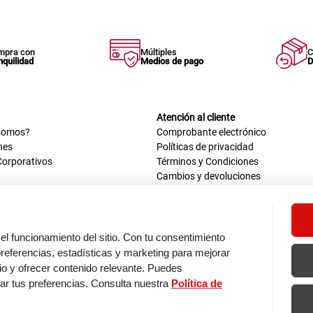
mpra con
Múltiples
C
nquilidad
Medios de pago
D
Atención al cliente
somos?
Comprobante electrónico
nes
Políticas de privacidad
Corporativos
Términos y Condiciones
Cambios y devoluciones
us datos
Mis comprobantes electrónicos
ión OEA
Libro de reclamaciones
n nosotros
ca
el funcionamiento del sitio. Con tu consentimiento
tos 670 - 699, La Victoria
eferencias, estadísticas y marketing para mejorar
0 a.m. - 6:30 p.m.
itio y ofrecer contenido relevante. Puedes
: 9:00 a.m. - 5:00 p.m.
zar tus preferencias. Consulta nuestra
Política de