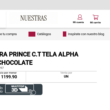
ue tu compra
Catálogos
Inspírate con nuestro blog
RA PRINCE C.T TELA ALPHA
CHOCOLATE
97
cio por menor
Venta por
/
1199.90
UN
lo
io