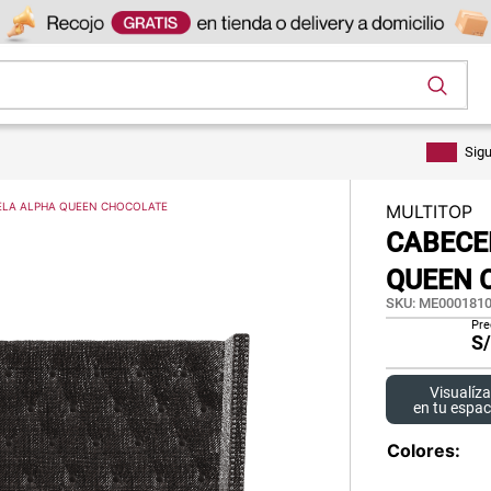
os
Sig
TELA ALPHA QUEEN CHOCOLATE
MULTITOP
CABECE
QUEEN 
SKU
:
ME0001810
Pre
S
Visualíza
en tu espac
Colores