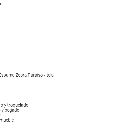
e
 Espuma Zebra Paraiso / tela
do y troquelado
o y pegado
e
 mueble