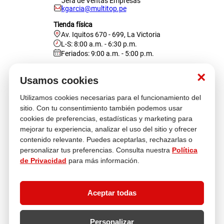
Jefa de Ventas Empresas
kgarcia@multitop.pe
Tienda física
Av. Iquitos 670 - 699, La Victoria
L-S: 8:00 a.m. - 6:30 p.m.
Feriados: 9:00 a.m. - 5:00 p.m.
Nosotros
×
Usamos cookies
Utilizamos cookies necesarias para el funcionamiento del
Atención al cliente
sitio. Con tu consentimiento también podemos usar
cookies de preferencias, estadísticas y marketing para
mejorar tu experiencia, analizar el uso del sitio y ofrecer
contenido relevante. Puedes aceptarlas, rechazarlas o
Descubre más
personalizar tus preferencias. Consulta nuestra
Política
de Privacidad
para más información.
Aceptar todas
Personalizar