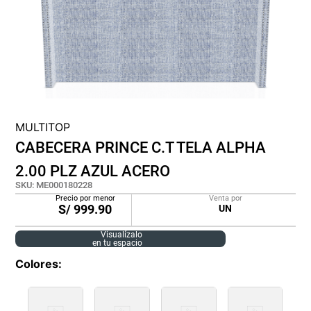
lona
pisos
tapete
MULTITOP
CABECERA PRINCE C.T TELA ALPHA
2.00 PLZ AZUL ACERO
SKU
:
ME000180228
Precio por menor
Venta por
S/
999.90
UN
Visualízalo
en tu espacio
Colores