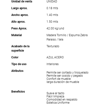
Unidad de venta
UNIDAD
Largo aprox.
0.18 mts
Ancho aprox.
1.40 mts
Alto aprox.
1.50 mts
Peso Aprox.
42.00 kg/und
Material
Madera Tornillo / Espuma Zebra
Paraiso / tela
Acabado de la
Texturado
superficie
Color
AZUL ACERO
Tipo de uso
Interiores
Atributos
Permite ser cortado y troquelado
Permite ser cosido y pegado
Confort de mueble
larga duración de mueble
Beneficios
Suave al tacto
Fácil limpieza
Comodidad en respaldo
Estetica Uniforme