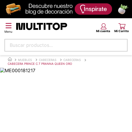
Buscar productos...
Términos más buscados
MUEBLES
CABECERAS
CABECERAS
CABECERA PRINCE C.T PRANNA QUEEN ORO
papel tapiz
alfombra
puff
espuma
tela
piso
lona