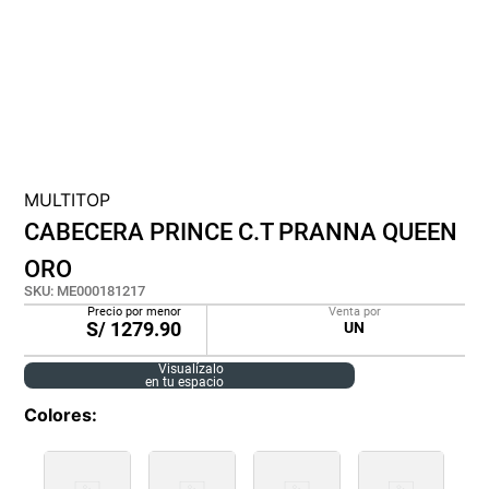
cojin
pisos
tapete
MULTITOP
CABECERA PRINCE C.T PRANNA QUEEN
ORO
SKU
:
ME000181217
Precio por menor
Venta por
S/
1279.90
UN
Visualízalo
en tu espacio
Colores