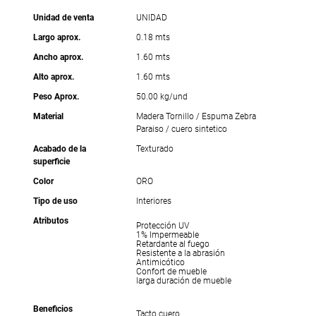
Unidad de venta
UNIDAD
Largo aprox.
0.18 mts
Ancho aprox.
1.60 mts
Alto aprox.
1.60 mts
Peso Aprox.
50.00 kg/und
Material
Madera Tornillo / Espuma Zebra
Paraiso / cuero sintetico
Acabado de la
Texturado
superficie
Color
ORO
Tipo de uso
Interiores
Atributos
Protección UV
1% Impermeable
Retardante al fuego
Resistente a la abrasión
Antimicótico
Confort de mueble
larga duración de mueble
Beneficios
Tacto cuero