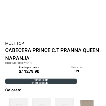
cojin
pisos
plastico
MULTITOP
CABECERA PRINCE C.T PRANNA QUEEN
NARANJA
SKU
:
ME000179213
Precio por menor
Venta por
S/
1279.90
UN
Visualízalo
en tu espacio
Colores