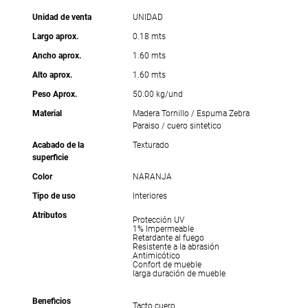
Unidad de venta
UNIDAD
Largo aprox.
0.18 mts
Ancho aprox.
1.60 mts
Alto aprox.
1.60 mts
Peso Aprox.
50.00 kg/und
Material
Madera Tornillo / Espuma Zebra
Paraiso / cuero sintetico
Acabado de la
Texturado
superficie
Color
NARANJA
Tipo de uso
Interiores
Atributos
Protección UV
1% Impermeable
Retardante al fuego
Resistente a la abrasión
Antimicótico
Confort de mueble
larga duración de mueble
Beneficios
Tacto cuero