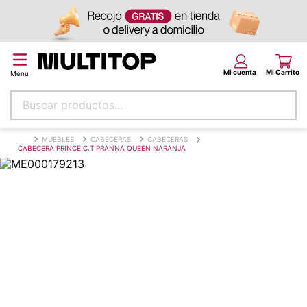
Buscar productos...
Términos más buscados
MUEBLES
CABECERAS
CABECERAS
CABECERA PRINCE C.T PRANNA QUEEN NARANJA
papel tapiz
alfombra
puff
piso
espuma
tela
lona