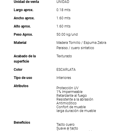
Unidad de venta
UNIDAD
Largo aprox.
0.18 mts
Ancho aprox.
1.60 mts
Alto aprox.
1.60 mts
Peso Aprox.
50.00 kg/und
Material
Madera Tornillo / Espuma Zebra
Paraiso / cuero sintetico
Acabado de la
Texturado
superficie
Color
ESCARLATA
Tipo de uso
Interiores
Atributos
Protección UV
1% Impermeable
Retardante al fuego
Resistente a la abrasión
Antimicótico
Confort de mueble
larga duración de mueble
Beneficios
Tacto cuero
Suave al tacto