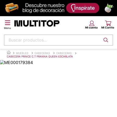
Buscar productos...
Términos más buscados
MUEBLES
CABECERAS
CABECERAS
CABECERA PRINCE C.T PRANNA QUEEN ESCARLATA
papel tapiz
alfombra
puff
espuma
piso
tela
cojin