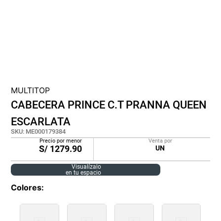
lona
pisos
tapete
MULTITOP
CABECERA PRINCE C.T PRANNA QUEEN
ESCARLATA
SKU
:
ME000179384
Precio por menor
Venta por
S/
1279.90
UN
Visualízalo
en tu espacio
Colores