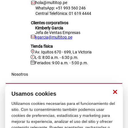
hola@multitop.pe
WhatsApp: +51 993 560 246
Central Telefónica: 01 619 4444
Clientes corporativos
Kimberly Garcia
Jefa de Ventas Empresas
kgarcia@multitop.pe
Tienda física
Av. Iquitos 670 - 699, La Victoria
L-S: 8:00 a.m. - 6:30 p.m.
Feriados: 9:00 a.m. - 5:00 p.m.
Nosotros
×
Atención al cliente
Usamos cookies
Utilizamos cookies necesarias para el funcionamiento del
sitio. Con tu consentimiento también podemos usar
Descubre más
cookies de preferencias, estadísticas y marketing para
mejorar tu experiencia, analizar el uso del sitio y ofrecer
contenido relevante. Puedes aceptarlas, rechazarlas o