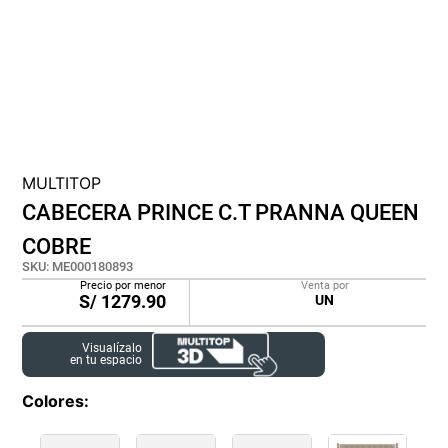
cojin
pisos
plastico
MULTITOP
CABECERA PRINCE C.T PRANNA QUEEN
COBRE
SKU
:
ME000180893
Precio por menor
Venta por
S/
1279.90
UN
Visualízalo
en tu espacio
Colores