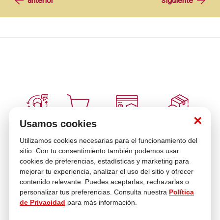
×
Usamos cookies
Múltiples
Venta
Compra con
Cambios y
Medios de pago
telefónica
tranquilidad
Devoluciones
Utilizamos cookies necesarias para el funcionamiento del
sitio. Con tu consentimiento también podemos usar
cookies de preferencias, estadísticas y marketing para
mejorar tu experiencia, analizar el uso del sitio y ofrecer
Asesoría
En tus compras
contenido relevante. Puedes aceptarlas, rechazarlas o
personalizar tus preferencias. Consulta nuestra
Política
de Privacidad
para más información.
Contáctanos