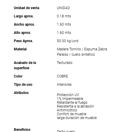
Unidad de venta
UNIDAD
Largo aprox.
0.18 mts
Ancho aprox.
1.60 mts
Alto aprox.
1.60 mts
Peso Aprox.
50.00 kg/und
Material
Madera Tornillo / Espuma Zebra
Paraiso / cuero sintetico
Acabado de la
Texturado
superficie
Color
COBRE
Tipo de uso
Interiores
Atributos
Protección UV
1% Impermeable
Retardante al fuego
Resistente a la abrasión
Antimicótico
Confort de mueble
larga duración de mueble
Beneficios
Tacto cuero