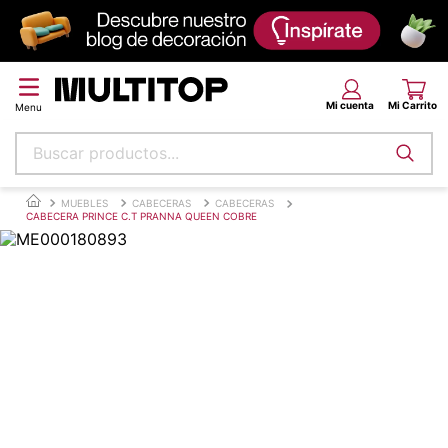
Buscar productos...
Términos más buscados
MUEBLES
CABECERAS
CABECERAS
CABECERA PRINCE C.T PRANNA QUEEN COBRE
papel tapiz
alfombra
puff
piso
espuma
tela
lona