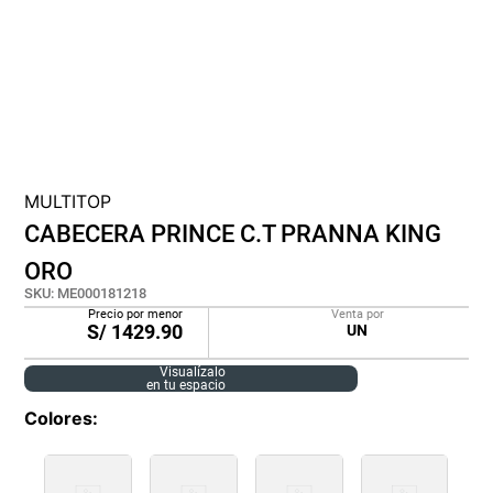
cojin
pisos
plastico
MULTITOP
CABECERA PRINCE C.T PRANNA KING
ORO
SKU
:
ME000181218
Precio por menor
Venta por
S/
1429.90
UN
Visualízalo
en tu espacio
Colores