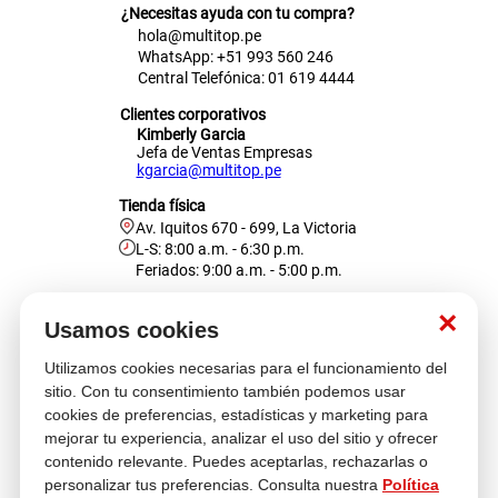
¿Necesitas ayuda con tu compra?
hola@multitop.pe
WhatsApp: +51 993 560 246
Central Telefónica: 01 619 4444
Clientes corporativos
Kimberly Garcia
Jefa de Ventas Empresas
kgarcia@multitop.pe
Tienda física
Av. Iquitos 670 - 699, La Victoria
L-S: 8:00 a.m. - 6:30 p.m.
Feriados: 9:00 a.m. - 5:00 p.m.
Nosotros
×
Usamos cookies
Utilizamos cookies necesarias para el funcionamiento del
Atención al cliente
sitio. Con tu consentimiento también podemos usar
cookies de preferencias, estadísticas y marketing para
mejorar tu experiencia, analizar el uso del sitio y ofrecer
contenido relevante. Puedes aceptarlas, rechazarlas o
Descubre más
personalizar tus preferencias. Consulta nuestra
Política