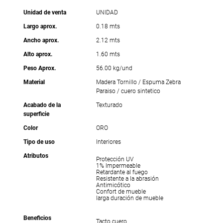
Unidad de venta
UNIDAD
Largo aprox.
0.18 mts
Ancho aprox.
2.12 mts
Alto aprox.
1.60 mts
Peso Aprox.
56.00 kg/und
Material
Madera Tornillo / Espuma Zebra
Paraiso / cuero sintetico
Acabado de la
Texturado
superficie
Color
ORO
Tipo de uso
Interiores
Atributos
Protección UV
1% Impermeable
Retardante al fuego
Resistente a la abrasión
Antimicótico
Confort de mueble
larga duración de mueble
Beneficios
Tacto cuero