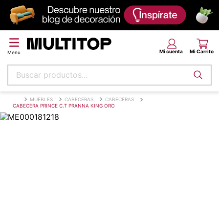
Buscar productos...
Términos más buscados
MUEBLES
CABECERAS
CABECERAS
CABECERA PRINCE C.T PRANNA KING ORO
papel tapiz
alfombra
puff
piso
espuma
tela
lona