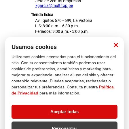
Jefa de Ventas Empresas
kgarcia@multitop.pe
Tienda física
Av. Iquitos 670 - 699, La Victoria
L-S: 8:00 a.m. - 6:30 p.m.
Feriados: 9:00 a.m. - 5:00 p.m.
Nosotros
×
Usamos cookies
Utilizamos cookies necesarias para el funcionamiento del
Atención al cliente
sitio. Con tu consentimiento también podemos usar
cookies de preferencias, estadísticas y marketing para
mejorar tu experiencia, analizar el uso del sitio y ofrecer
contenido relevante. Puedes aceptarlas, rechazarlas o
Descubre más
personalizar tus preferencias. Consulta nuestra
Política
de Privacidad
para más información.
Aceptar todas
Personalizar