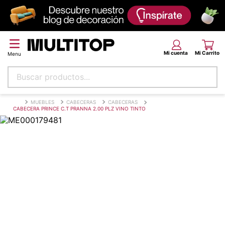
Buscar productos...
Términos más buscados
MUEBLES
CABECERAS
CABECERAS
CABECERA PRINCE C.T PRANNA 2.00 PLZ VINO TINTO
papel tapiz
alfombra
puff
espuma
tela
piso
lona