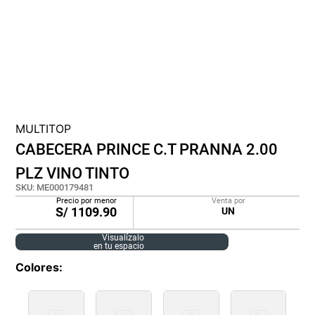
cojin
pisos
tapete
MULTITOP
CABECERA PRINCE C.T PRANNA 2.00
PLZ VINO TINTO
SKU
:
ME000179481
Precio por menor
Venta por
S/
1109.90
UN
Visualízalo
en tu espacio
Colores