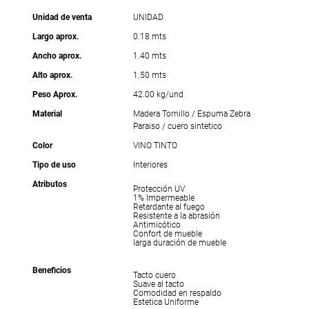
Unidad de venta
UNIDAD
Largo aprox.
0.18 mts
Ancho aprox.
1.40 mts
Alto aprox.
1.50 mts
Peso Aprox.
42.00 kg/und
Material
Madera Tornillo / Espuma Zebra
Paraiso / cuero sintetico
Color
VINO TINTO
Tipo de uso
Interiores
Atributos
Protección UV
1% Impermeable
Retardante al fuego
Resistente a la abrasión
Antimicótico
Confort de mueble
larga duración de mueble
Beneficios
Tacto cuero
Suave al tacto
Comodidad en respaldo
Estetica Uniforme