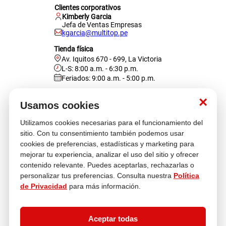
Clientes corporativos
Kimberly Garcia
Jefa de Ventas Empresas
kgarcia@multitop.pe
Tienda física
Av. Iquitos 670 - 699, La Victoria
L-S: 8:00 a.m. - 6:30 p.m.
Feriados: 9:00 a.m. - 5:00 p.m.
Nosotros
×
Usamos cookies
Utilizamos cookies necesarias para el funcionamiento del
Atención al cliente
sitio. Con tu consentimiento también podemos usar
cookies de preferencias, estadísticas y marketing para
mejorar tu experiencia, analizar el uso del sitio y ofrecer
contenido relevante. Puedes aceptarlas, rechazarlas o
Descubre más
personalizar tus preferencias. Consulta nuestra
Política
de Privacidad
para más información.
Aceptar todas