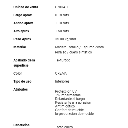
Unidad de venta
UNIDAD
Largo aprox.
0.18 mts
Ancho aprox.
1.10 mts
Alto aprox.
1.50 mts
Peso Aprox.
35.00 kg/und
Material
Madera Tornillo / Espuma Zebra
Paraiso / cuero sintetico
Acabado de la
Texturado
superficie
Color
CREMA
Tipo de uso
Interiores
Atributos
Protección UV
1% Impermeable
Retardante al fuego
Resistente a la abrasión
Antimicótico
Confort de mueble
larga duración de mueble
Beneficios
Tacto cuero