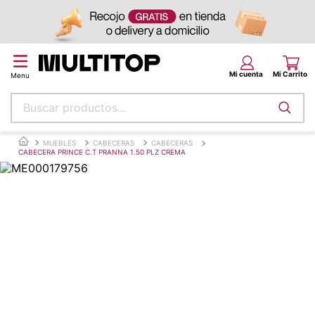
Buscar productos...
Términos más buscados
MUEBLES
CABECERAS
CABECERAS
CABECERA PRINCE C.T PRANNA 1.50 PLZ CREMA
papel tapiz
alfombra
puff
espuma
piso
tela
lona