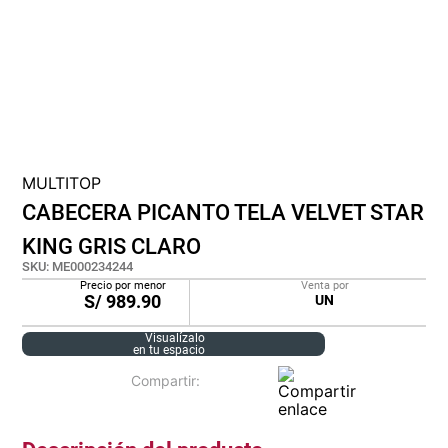
cojin
pisos
tapete
MULTITOP
CABECERA PICANTO TELA VELVET STAR
KING GRIS CLARO
SKU
:
ME000234244
Precio por menor
Venta por
S/
989.90
UN
Visualízalo
en tu espacio