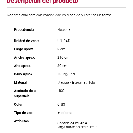
Descripción del producto
Moderna cabecera con comodidad en respaldo y estetica uniforme
Procedencia
Nacional
Unidad de venta
UNIDAD
Largo aprox.
8 cm
Ancho aprox.
210 cm
Alto aprox.
80 cm
Peso Aprox.
18. kg/und
Material
Madera / Espuma / Tela
Acabado de la
LISO
superficie
Color
GRIS
Tipo de uso
Interiores
Atributos
Confort de mueble
larga duración de mueble