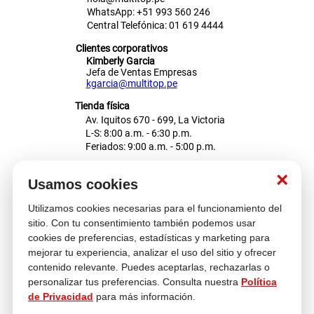
WhatsApp: +51 993 560 246
Central Telefónica: 01 619 4444
Clientes corporativos
Kimberly Garcia
Jefa de Ventas Empresas
kgarcia@multitop.pe
Tienda física
Av. Iquitos 670 - 699, La Victoria
L-S: 8:00 a.m. - 6:30 p.m.
Feriados: 9:00 a.m. - 5:00 p.m.
Nosotros
×
Usamos cookies
Utilizamos cookies necesarias para el funcionamiento del
Atención al cliente
sitio. Con tu consentimiento también podemos usar
cookies de preferencias, estadísticas y marketing para
mejorar tu experiencia, analizar el uso del sitio y ofrecer
contenido relevante. Puedes aceptarlas, rechazarlas o
Descubre más
personalizar tus preferencias. Consulta nuestra
Política
de Privacidad
para más información.