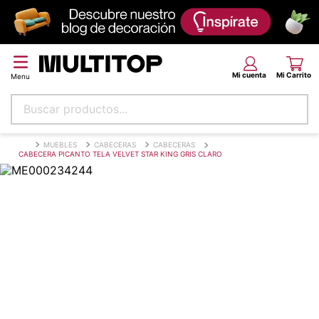
Buscar productos...
Términos más buscados
MUEBLES
CABECERAS
CABECERAS
CABECERA PICANTO TELA VELVET STAR KING GRIS CLARO
papel tapiz
alfombra
puff
espuma
tela
piso
lona