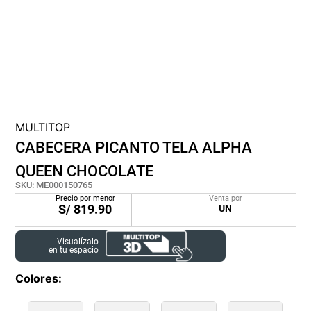
cojin
pisos
tapete
MULTITOP
CABECERA PICANTO TELA ALPHA
QUEEN CHOCOLATE
SKU
:
ME000150765
Precio por menor
Venta por
S/
819.90
UN
Visualízalo
en tu espacio
Colores