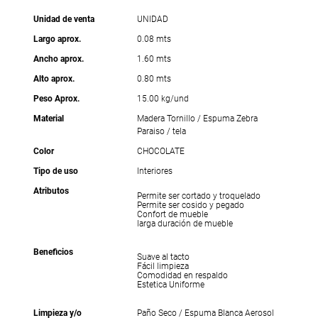
Unidad de venta
UNIDAD
Largo aprox.
0.08 mts
Ancho aprox.
1.60 mts
Alto aprox.
0.80 mts
Peso Aprox.
15.00 kg/und
Material
Madera Tornillo / Espuma Zebra
Paraiso / tela
Color
CHOCOLATE
Tipo de uso
Interiores
Atributos
Permite ser cortado y troquelado
Permite ser cosido y pegado
Confort de mueble
larga duración de mueble
Beneficios
Suave al tacto
Fácil limpieza
Comodidad en respaldo
Estetica Uniforme
Limpieza y/o
Paño Seco / Espuma Blanca Aerosol