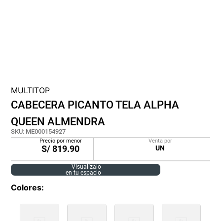
cojin
pisos
tapete
MULTITOP
CABECERA PICANTO TELA ALPHA
QUEEN ALMENDRA
SKU
:
ME000154927
Precio por menor
Venta por
S/
819.90
UN
Visualízalo
en tu espacio
Colores