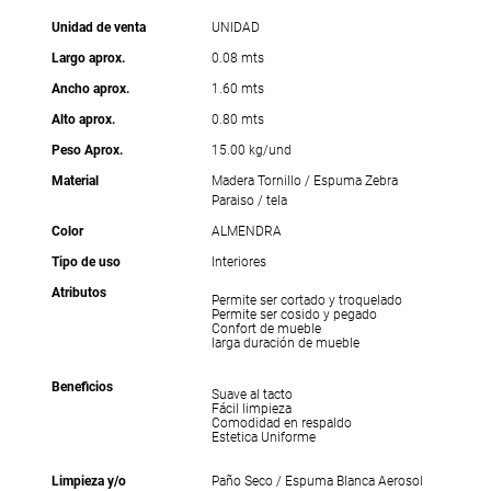
Unidad de venta
UNIDAD
Largo aprox.
0.08 mts
Ancho aprox.
1.60 mts
Alto aprox.
0.80 mts
Peso Aprox.
15.00 kg/und
Material
Madera Tornillo / Espuma Zebra
Paraiso / tela
Color
ALMENDRA
Tipo de uso
Interiores
Atributos
Permite ser cortado y troquelado
Permite ser cosido y pegado
Confort de mueble
larga duración de mueble
Beneficios
Suave al tacto
Fácil limpieza
Comodidad en respaldo
Estetica Uniforme
Limpieza y/o
Paño Seco / Espuma Blanca Aerosol