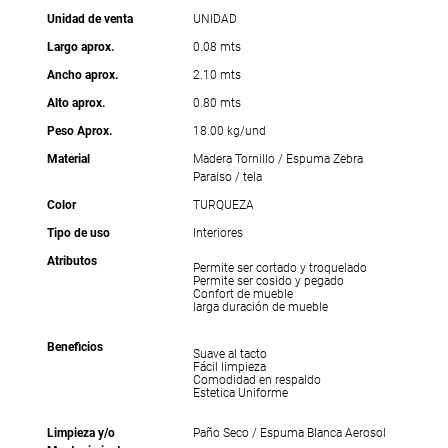
Unidad de venta
UNIDAD
Largo aprox.
0.08 mts
Ancho aprox.
2.10 mts
Alto aprox.
0.80 mts
Peso Aprox.
18.00 kg/und
Material
Madera Tornillo / Espuma Zebra
Paraiso / tela
Color
TURQUEZA
Tipo de uso
Interiores
Atributos
Permite ser cortado y troquelado
Permite ser cosido y pegado
Confort de mueble
larga duración de mueble
Beneficios
Suave al tacto
Fácil limpieza
Comodidad en respaldo
Estetica Uniforme
Limpieza y/o
Paño Seco / Espuma Blanca Aerosol