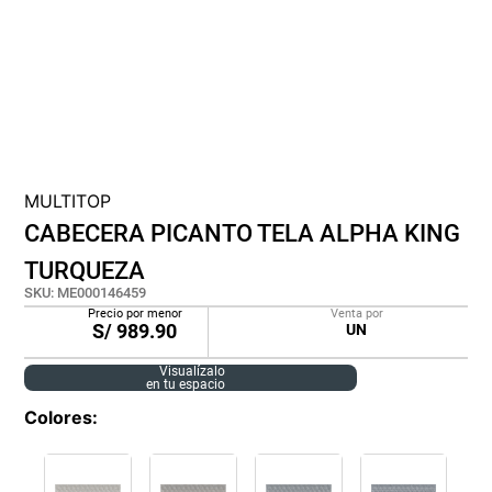
cojin
pisos
tapete
MULTITOP
CABECERA PICANTO TELA ALPHA KING
TURQUEZA
SKU
:
ME000146459
Precio por menor
Venta por
S/
989.90
UN
Visualízalo
en tu espacio
Colores