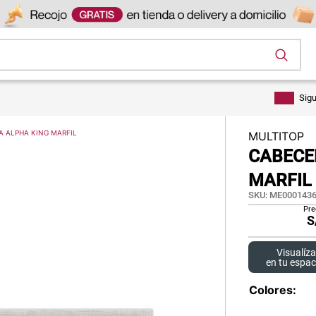
os
Sig
A ALPHA KING MARFIL
MULTITOP
CABECE
MARFIL
SKU
:
ME0001436
Pre
S
Visualíza
en tu espac
Colores