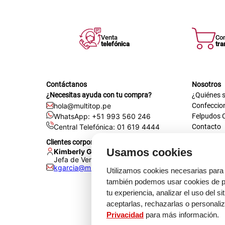
Venta
Co
telefónica
tra
Contáctanos
Nosotros
¿Necesitas ayuda con tu compra?
¿Quiénes 
hola@multitop.pe
Confeccio
WhatsApp: +51 993 560 246
Felpudos 
Central Telefónica: 01 619 4444
Contacto
Registra t
Clientes corporativos
Certificac
Usamos cookies
Kimberly Garcia
Trabaja co
Jefa de Ventas Empresas
kgarcia@multitop.pe
Tienda físi
Utilizamos cookies necesarias para 
Av. Iqui
también podemos usar cookies de pr
L-S: 8:0
tu experiencia, analizar el uso del s
Feriados
aceptarlas, rechazarlas o personali
Privacidad
para más información.