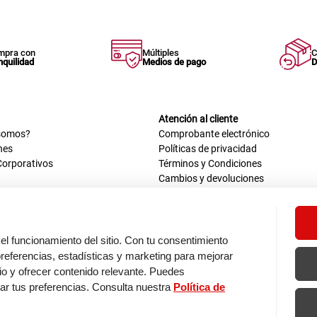
mpra con
Múltiples
C
nquilidad
Medios de pago
D
Atención al cliente
somos?
Comprobante electrónico
nes
Políticas de privacidad
Corporativos
Términos y Condiciones
Cambios y devoluciones
us datos
Mis comprobantes electrónicos
ión OEA
Libro de reclamaciones
n nosotros
ca
el funcionamiento del sitio. Con tu consentimiento
tos 670 - 699, La Victoria
eferencias, estadísticas y marketing para mejorar
0 a.m. - 6:30 p.m.
itio y ofrecer contenido relevante. Puedes
: 9:00 a.m. - 5:00 p.m.
zar tus preferencias. Consulta nuestra
Política de