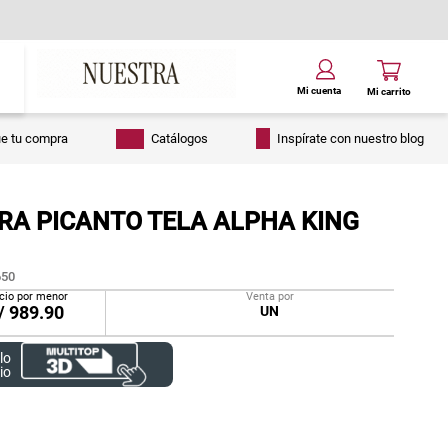
ue tu compra
Catálogos
Inspírate con nuestro blog
RA PICANTO TELA ALPHA KING
50
cio por menor
Venta por
/
989.90
UN
lo
io