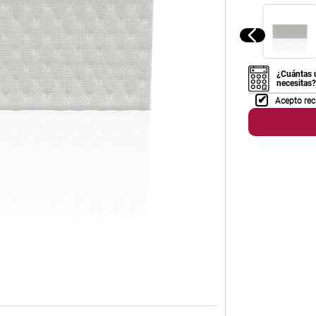
¿Cuántas 
necesitas?
Acepto rec