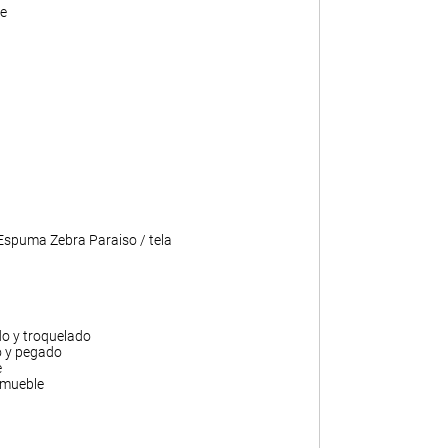
e
 Espuma Zebra Paraiso / tela
do y troquelado
o y pegado
e
 mueble