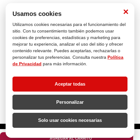
Nosotros
×
Usamos cookies
Utilizamos cookies necesarias para el funcionamiento del
Atención al cliente
sitio. Con tu consentimiento también podemos usar
cookies de preferencias, estadísticas y marketing para
mejorar tu experiencia, analizar el uso del sitio y ofrecer
contenido relevante. Puedes aceptarlas, rechazarlas o
Descubre más
personalizar tus preferencias. Consulta nuestra
Política
de Privacidad
para más información.
Aceptar todas
Personalizar
Solo usar cookies necesarias
¿Cuántas unidades necesitas?
AGREGAR AL CARRITO
Copyright 2024 - Todos los derechos reservados