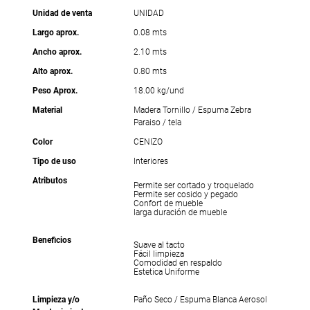
Unidad de venta
UNIDAD
Largo aprox.
0.08 mts
Ancho aprox.
2.10 mts
Alto aprox.
0.80 mts
Peso Aprox.
18.00 kg/und
Material
Madera Tornillo / Espuma Zebra
Paraiso / tela
Color
CENIZO
Tipo de uso
Interiores
Atributos
Permite ser cortado y troquelado
Permite ser cosido y pegado
Confort de mueble
larga duración de mueble
Beneficios
Suave al tacto
Fácil limpieza
Comodidad en respaldo
Estetica Uniforme
Limpieza y/o
Paño Seco / Espuma Blanca Aerosol