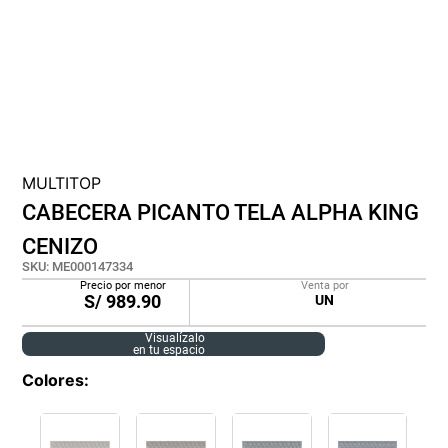
cojin
pisos
plastico
MULTITOP
CABECERA PICANTO TELA ALPHA KING
CENIZO
SKU
:
ME000147334
Precio por menor
Venta por
S/
989.90
UN
Visualízalo
en tu espacio
Colores