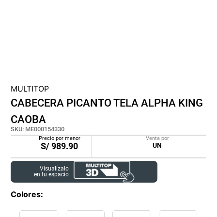
cojin
pisos
plastico
MULTITOP
CABECERA PICANTO TELA ALPHA KING
CAOBA
SKU
:
ME000154330
Precio por menor
Venta por
S/
989.90
UN
Visualízalo
en tu espacio
Colores