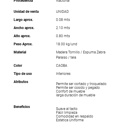
Procedencia
Nacional
Unidad de venta
UNIDAD
Largo aprox.
0.08 mts
Ancho aprox.
2.10 mts
Alto aprox.
0.80 mts
Peso Aprox.
18.00 kg/und
Material
Madera Tornillo / Espuma Zebra
Paraiso / tela
Color
CAOBA
Tipo de uso
Interiores
Atributos
Permite ser cortado y troquelado
Permite ser cosido y pegado
Confort de mueble
larga duración de mueble
Beneficios
Suave al tacto
Fácil limpieza
Comodidad en respaldo
Estetica Uniforme