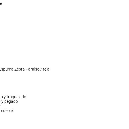
e
 Espuma Zebra Paraiso / tela
do y troquelado
o y pegado
e
 mueble