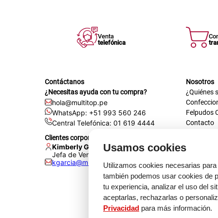
Venta
Co
telefónica
tra
Contáctanos
Nosotros
¿Necesitas ayuda con tu compra?
¿Quiénes 
hola@multitop.pe
Confeccio
WhatsApp: +51 993 560 246
Felpudos 
Central Telefónica: 01 619 4444
Contacto
Registra t
Clientes corporativos
Certificac
Usamos cookies
Kimberly Garcia
Trabaja co
Jefa de Ventas Empresas
kgarcia@multitop.pe
Tienda físi
Utilizamos cookies necesarias para 
Av. Iqui
también podemos usar cookies de pr
L-S: 8:0
tu experiencia, analizar el uso del s
Feriados
aceptarlas, rechazarlas o personali
Privacidad
para más información.