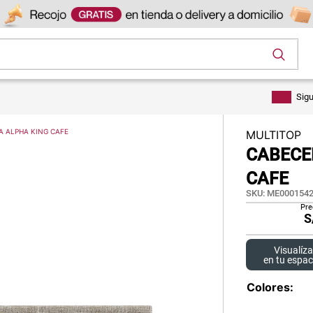
os
Sig
A ALPHA KING CAFE
MULTITOP
CABECE
CAFE
SKU
:
ME0001542
Pre
S
Visualíza
en tu espac
Colores