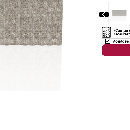
¿Cuántas 
necesitas?
Acepto rec