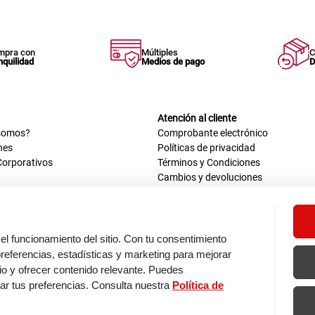
mpra con
Múltiples
C
nquilidad
Medios de pago
D
Atención al cliente
somos?
Comprobante electrónico
nes
Políticas de privacidad
Corporativos
Términos y Condiciones
Cambios y devoluciones
us datos
Mis comprobantes electrónicos
ión OEA
Libro de reclamaciones
n nosotros
ca
el funcionamiento del sitio. Con tu consentimiento
tos 670 - 699, La Victoria
eferencias, estadísticas y marketing para mejorar
0 a.m. - 6:30 p.m.
itio y ofrecer contenido relevante. Puedes
: 9:00 a.m. - 5:00 p.m.
zar tus preferencias. Consulta nuestra
Política de