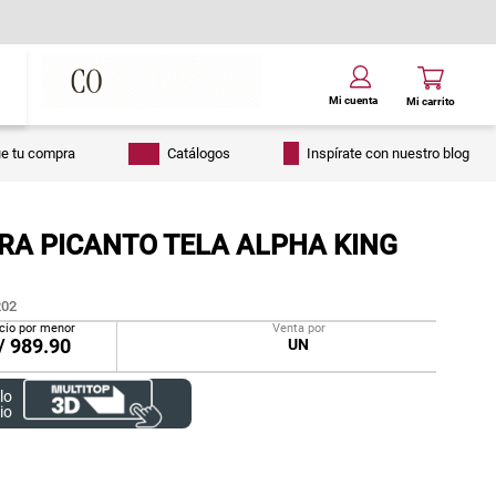
ue tu compra
Catálogos
Inspírate con nuestro blog
RA PICANTO TELA ALPHA KING
02
cio por menor
Venta por
/
989.90
UN
lo
io